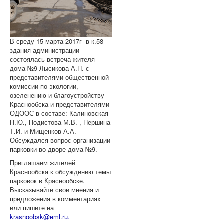
В среду 15 марта 2017г в к.58
здания администрации
состоялась встреча жителя
дома №9 Лысикова А.П. с
представителями общественной
комиссии по экологии,
озеленению и благоустройству
Краснообска и представителями
ОДООС в составе: Калиновская
Н.Ю., Подистова М.В. , Першина
Т.И. и Мищенков А.А.
Обсуждался вопрос организации
парковки во дворе дома №9.
Приглашаем жителей
Краснообска к обсуждению темы
парковок в Краснообске.
Высказывайте свои мнения и
предложения в комментариях
или пишите на
krasnoobsk@eml.ru.