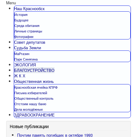
Menu
Наш Краснообск
История
Будущее
Среда обитания
Личные страницы
Фотографии
Совет депутатов
Судьба Земли
МаРгазин
Парк Синягина
ЭКОЛОГИЯ
БЛАГОУСТРОЙСТВО
Ж К Х
Общественная жизнь
Краснообская ячейка КПРФ
Письма избирателей
Общественный контроль
Отстоим нашу баню
Дела молодёжные
ЗДРАВООХРАНЕНИЕ
Новые публикации
Почтим память погибших в октябре 1993