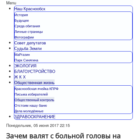
Menu
Наш Краснообск
История
Будущее
Среда обитания
Личные страницы
Фотографии
Совет депутатов
Судьба Земли
МаРгазин
Парк Синягина
ЭКОЛОГИЯ
БЛАГОУСТРОЙСТВО
Ж К Х
Общественная жизнь
Краснообская ячейка КПРФ
Письма избирателей
Общественный контроль
Отстоим нашу баню
Дела молодёжные
ЗДРАВООХРАНЕНИЕ
Понедельник, 05 июня 2017 22:15
Зачем валят с больной головы на