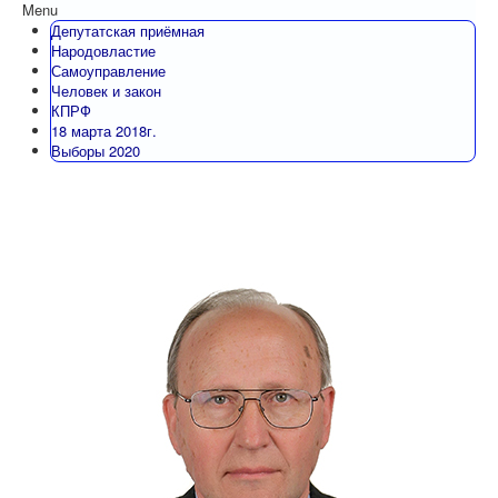
Menu
Депутатская приёмная
Народовластие
Самоуправление
Человек и закон
КПРФ
18 марта 2018г.
Выборы 2020