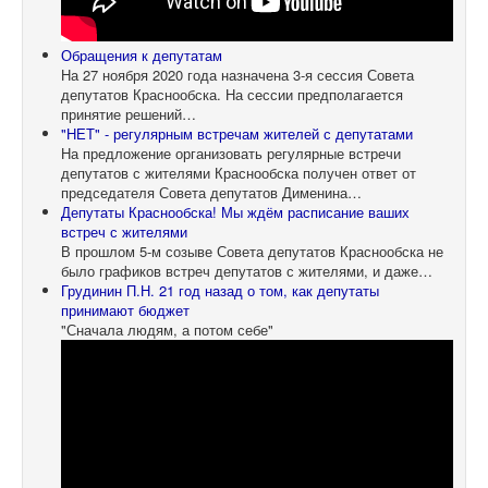
Обращения к депутатам
На 27 ноября 2020 года назначена 3-я сессия Совета
депутатов Краснообска. На сессии предполагается
принятие решений…
"НЕТ" - регулярным встречам жителей с депутатами
На предложение организовать регулярные встречи
депутатов с жителями Краснообска получен ответ от
председателя Совета депутатов Дименина…
Депутаты Краснообска! Мы ждём расписание ваших
встреч с жителями
В прошлом 5-м созыве Совета депутатов Краснообска не
было графиков встреч депутатов с жителями, и даже…
Грудинин П.Н. 21 год назад о том, как депутаты
принимают бюджет
"Сначала людям, а потом себе"