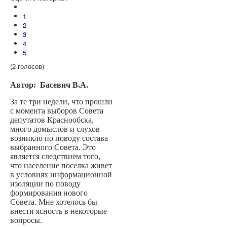
1
2
3
4
5
(2 голосов)
Автор: Басевич В.А.
За те три недели, что прошли
с момента выборов Совета
депутатов Краснообска,
много домыслов и слухов
возникло по поводу состава
выбранного Совета. Это
является следствием того,
что население поселка живет
в условиях информационной
изоляции по поводу
формирования нового
Совета. Мне хотелось бы
внести ясность в некоторые
вопросы.