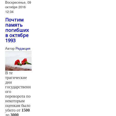
Воскресенье, 09
октября 2016
12:34
Почтим
память
погибших
в октябре
1993
Автор
Редакция
В те
трагические
дни
государственн
ого
переворота по
некоторым
оценкам было
убито от
1500
до
3000