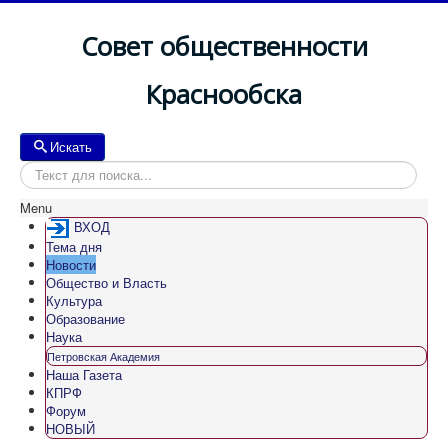
Совет общественности
Краснообска
Искать
Искать
Menu
ВХОД
Тема дня
Новости
Общество и Власть
Культура
Образование
Наука
Петровская Академия
Наша Газета
КПРФ
Форум
НОВЫЙ