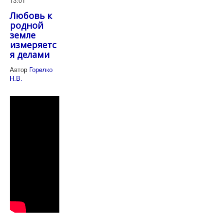
13:01
Любовь к
родной
земле
измеряетс
я делами
Автор
Горелко
Н.В.