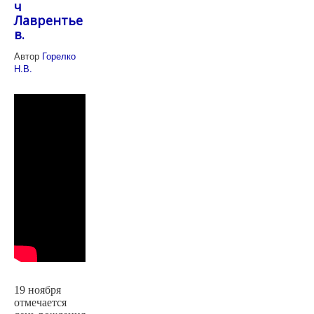
ч
Лаврентье
в.
Автор
Горелко
Н.В.
19 ноября
отмечается