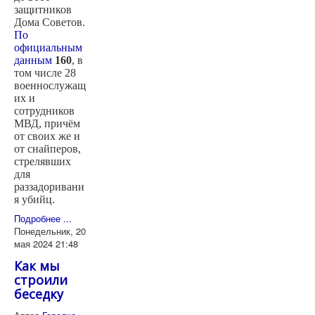
защитников
Дома Советов.
По
официальным
данным
160
, в
том числе 28
военнослужащ
их и
сотрудников
МВД, причём
от своих же и
от снайперов,
стрелявших
для
раззадоривани
я убийц.
Подробнее ...
Понедельник, 20
мая 2024 21:48
Как мы
строили
беседку