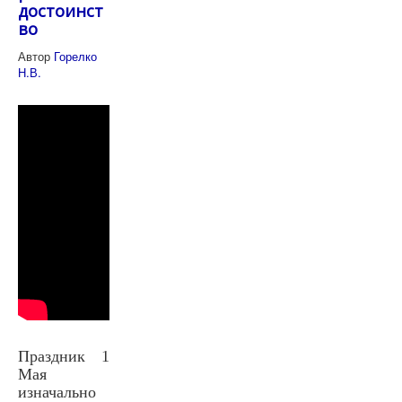
достоинст
во
Автор
Горелко
Н.В.
Праздник 1
Мая
изначально