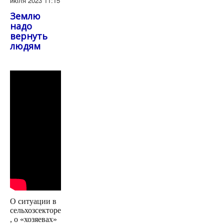
июля 2023 11:15
Землю
надо
вернуть
людям
О ситуации в
сельхозсекторе
, о «хозяевах»