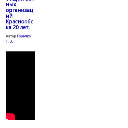
ных
организац
ий
Краснообс
ка 20 лет.
Автор
Горелко
Н.В.