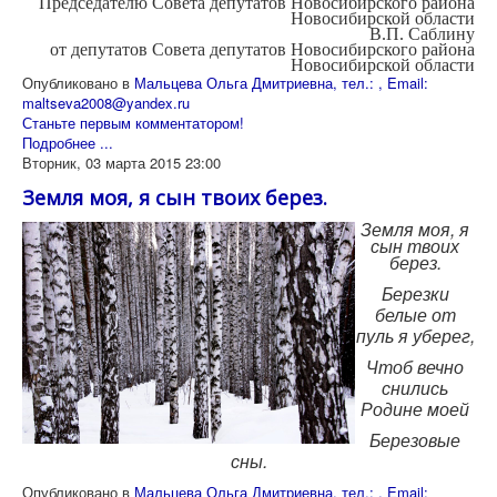
Председателю Совета депутатов Новосибирского района
Новосибирской области
В.П. Саблину
от депутатов Совета депутатов Новосибирского района
Новосибирской области
Опубликовано в
Мальцева Ольга Дмитриевна, тел.: , Email:
maltseva2008@yandex.ru
Станьте первым комментатором!
Подробнее ...
Вторник, 03 марта 2015 23:00
Земля моя, я сын твоих берез.
Земля моя, я
сын твоих
берез.
Березки
белые от
пуль я уберег,
Чтоб вечно
снились
Родине моей
Березовые
сны.
Опубликовано в
Мальцева Ольга Дмитриевна, тел.: , Email: