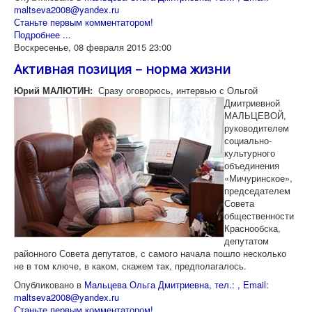
maltseva2008@yandex.ru
Станьте первым комментатором!
Подробнее ...
Воскресенье, 08 февраля 2015 23:00
Активная позиция – норма жизни
Юрий МАЛЮТИН:
Сразу оговорюсь, интервью с Ольгой
Дмитриевной
МАЛЬЦЕВОЙ,
руководителем
социально­
культурного
объединения
«Мичуринское»,
председателем
Совета
общественности
Краснообска,
депутатом
районного Совета депутатов, с самого начала пошло несколько
не в том ключе, в каком, скажем так, предполагалось.
Опубликовано в
Мальцева Ольга Дмитриевна, тел.: , Email:
maltseva2008@yandex.ru
Станьте первым комментатором!