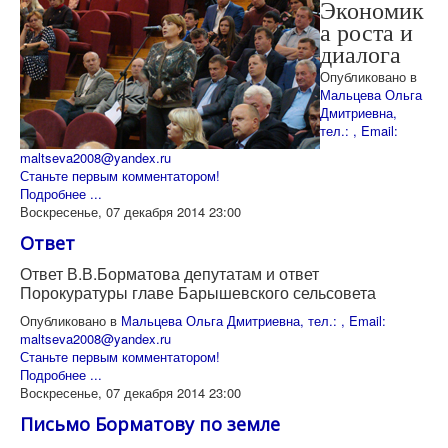
Экономик
а роста и
диалога
Опубликовано в
Мальцева Ольга
Дмитриевна,
тел.: , Email:
maltseva2008@yandex.ru
Станьте первым комментатором!
Подробнее ...
Воскресенье, 07 декабря 2014 23:00
Ответ
Ответ В.В.Борматова депутатам и ответ
Порокуратуры главе Барышевского сельсовета
Опубликовано в
Мальцева Ольга Дмитриевна, тел.: , Email:
maltseva2008@yandex.ru
Станьте первым комментатором!
Подробнее ...
Воскресенье, 07 декабря 2014 23:00
Письмо Борматову по земле