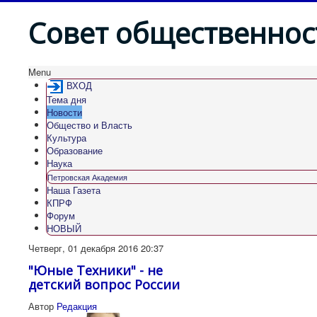
Совет общественнос
Menu
ВХОД
Тема дня
Новости
Общество и Власть
Культура
Образование
Наука
Петровская Академия
Наша Газета
КПРФ
Форум
НОВЫЙ
Четверг, 01 декабря 2016 20:37
"Юные Техники" - не
детский вопрос России
Автор
Редакция