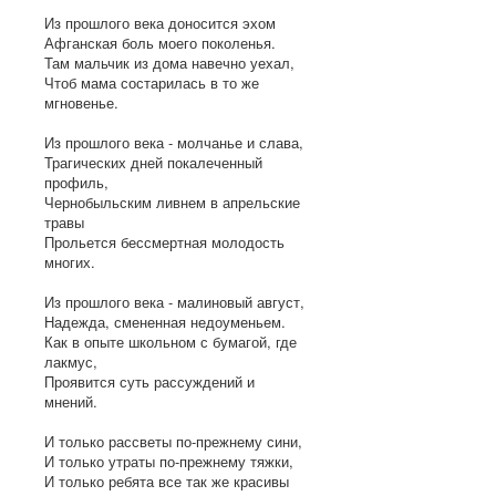
Из прошлого века доносится эхом
Афганская боль моего поколенья.
Там мальчик из дома навечно уехал,
Чтоб мама состарилась в то же
мгновенье.
Из прошлого века - молчанье и слава,
Трагических дней покалеченный
профиль,
Чернобыльским ливнем в апрельские
травы
Прольется бессмертная молодость
многих.
Из прошлого века - малиновый август,
Надежда, смененная недоуменьем.
Как в опыте школьном с бумагой, где
лакмус,
Проявится суть рассуждений и
мнений.
И только рассветы по-прежнему сини,
И только утраты по-прежнему тяжки,
И только ребята все так же красивы