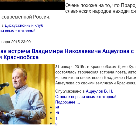
Очень похоже на то, что Праро
славянских народов находится
 современной России.
 в
Дискуссионный клуб
ым комментатором!
нваря 2015 23:00
ая встреча Владимира Николаевича Ащеулова с
 Краснообска
31 января 2015г. в Краснообском Доме Ку
состоялась творческая встреча поэта, авто
исполнителя своих песен Владимира Нико
Ащеулова со своими земляками Краснообц
Опубликовано в
Ащеулов В. Н.
Станьте первым комментатором!
Подробнее ...
1
2