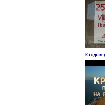
К годовщ