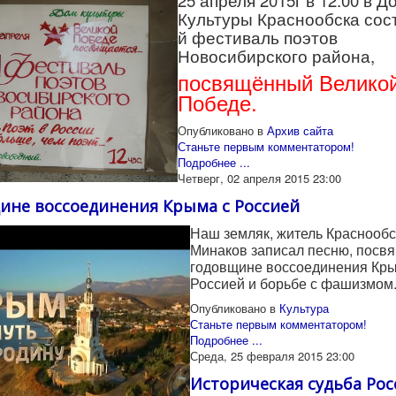
25 апреля 2015г в 12:00 в Д
Культуры Краснообска сост
й фестиваль поэтов
Новосибирского района,
посвящённый Велико
Победе.
Опубликовано в
Архив сайта
Станьте первым комментатором!
Подробнее ...
Четверг, 02 апреля 2015 23:00
ине воссоединения Крыма с Россией
Наш земляк, житель Краснообс
Минаков записал песню, посв
годовщине воссоединения Кры
Россией и борьбе с фашизмом
Опубликовано в
Культура
Станьте первым комментатором!
Подробнее ...
Среда, 25 февраля 2015 23:00
Историческая судьба Рос