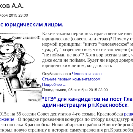
ов А.А.
ября 2015 23:00
 с юридическим лицом.
Какие законы первичны: нравственные или
юридические (совесть или страх)? Почему с
нормой принципы: "ничто "человеческое" м
чуждо", "разрешено всё, что не запрещено(з
"не пойман не вор"? Хотя вор всегда знает, 
даже если не пойман. Будет ли народ доверя
юридическим лицом, когда власть
Опубликовано в
Человек и закон
Станьте первым комментатором!
Подробнее ...
Понедельник, 05 октября 2015 23:00
"ЕГЭ" для кандидатов на пост Гл
администрации рп.Краснообск.
2015г. на 55 сессии Совет депутатов 4-го созыва Краснообска
реш
ожение
«О порядке проведения конкурса по отбору кандидатур 
его поселка Краснообска Новосибирского района Новосибирской
ткрыл новую страницу в истории самоуправления рп.Краснообс