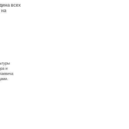
дина всех
 на
льтуры
ра и
лаевича
ами.