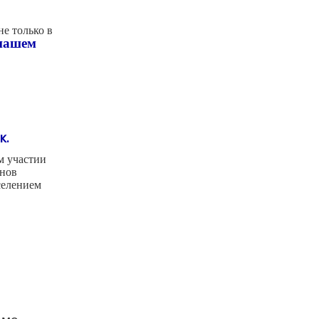
не только в
нашем
к.
м участии
анов
селением