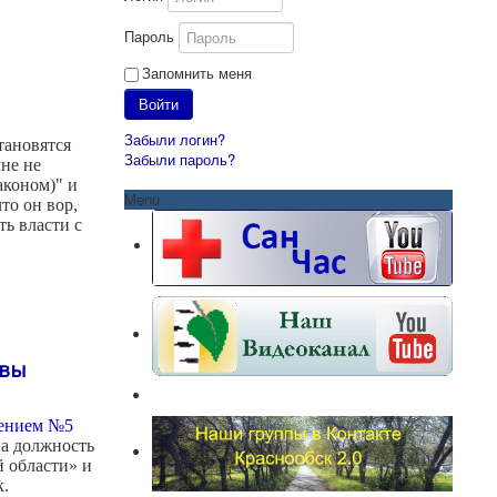
Пароль
Запомнить меня
Войти
Забыли логин?
тановятся
Забыли пароль?
не не
аконом)" и
Menu
что он вор,
ть власти с
авы
ением №5
на должность
 области» и
к.