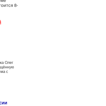
оме
оится 8-
й
ка Олег
ящённую
ма с
.
сии