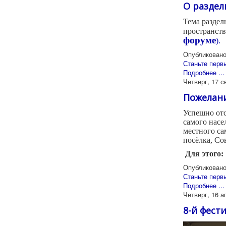
О раздел
Тема раздел
пространств
форуме
).
Опубликовано
Станьте перв
Подробнее ...
Четверг, 17 с
Пожелани
Успешно отс
самого насе
местного са
посёлка, Со
Для этого:
Опубликовано
Станьте перв
Подробнее ...
Четверг, 16 а
8-й фест