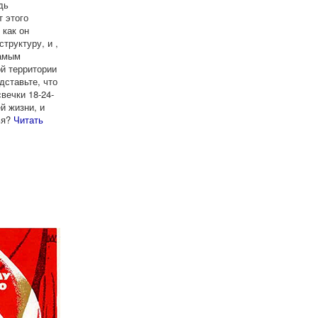
дь
т этого
 как он
труктуру, и ,
самым
й территории
дставьте, что
вечки 18-24-
й жизни, и
ья?
Читать