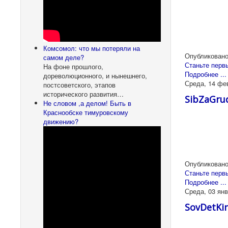
Комсомол: что мы потеряли на
Опубликовано
самом деле?
Станьте перв
На фоне прошлого,
Подробнее ...
дореволюционного, и нынешнего,
Среда, 14 фе
постсоветского, этапов
исторического развития…
SibZaGru
Не словом ,а делом! Быть в
Краснообске тимуровскому
движению?
Опубликовано
Станьте перв
Подробнее ...
Среда, 03 янв
SovDetKi