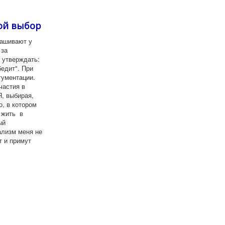
вой выбор
рашивают у
 за
 утверждать:
бедит". При
гументации.
частия в
Я, выбирая,
о, в котором
 жить в
ый
ализм меня не
т и примут