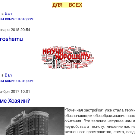
ДЛЯ ВСЕХ
 в
Ban
ым комментатором!
нваря 2018 20:54
oroshemu
 в
Ban
ым комментатором!
оября 2017 10:01
ме Хозяин?
"Точечная застройка" уже стала терм
обозначающим обезображивание наш
обитания. Это явление несущее нам 
неудобства и тесноту, лишение нас н
жизненного пространства, света, возд