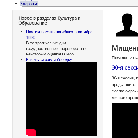
Здоровье
Новое в разделах Культура и
Образование
Почтим память погибших в октябре
1993
В те трагические дни
Мищенк
государственного переворота по
некоторым оценкам было…
Пятница, 23 н
Как мы строили беседку
30-я сес
30-я сессия,
представител
слегка омрач
личного врем