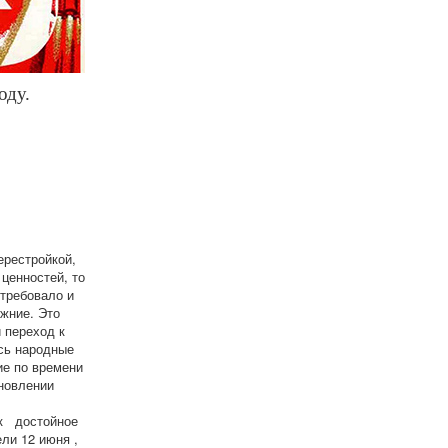
оду.
ерестройкой,
ценностей, то
 требовало и
жние. Это
 переход к
сь народные
ие по времени
ановлении
ак достойное
ли 12 июня ,