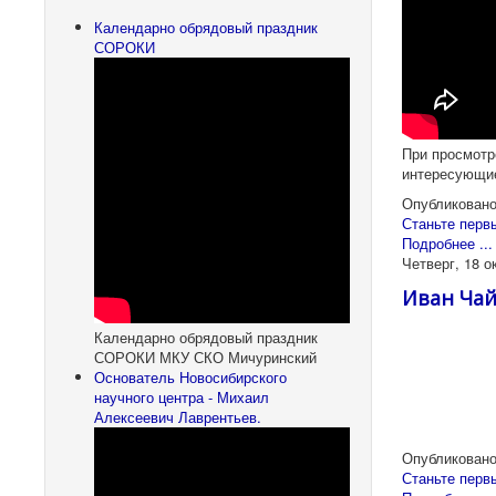
Календарно обрядовый праздник
СОРОКИ
При просмотр
интересующи
Опубликовано
Станьте перв
Подробнее ...
Четверг, 18 о
Иван Ча
Календарно обрядовый праздник
СОРОКИ МКУ СКО Мичуринский
Основатель Новосибирского
научного центра - Михаил
Алексеевич Лаврентьев.
Опубликовано
Станьте перв