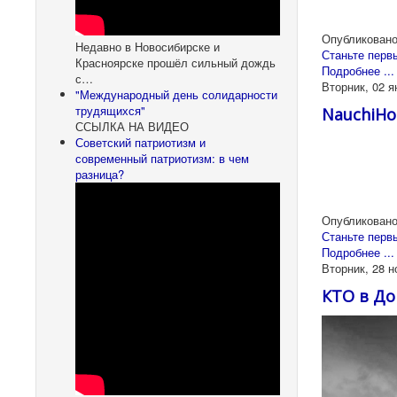
Опубликовано
Недавно в Новосибирске и
Станьте перв
Красноярске прошёл сильный дождь
Подробнее ...
с…
Вторник, 02 я
"Международный день солидарности
трудящихся"
NauchiH
ССЫЛКА НА ВИДЕО
Советский патриотизм и
современный патриотизм: в чем
разница?
Опубликовано
Станьте перв
Подробнее ...
Вторник, 28 н
КТО в До