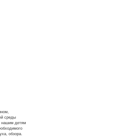
ином,
ей среды
и нашим детям
еобходимого
уха, обзора.