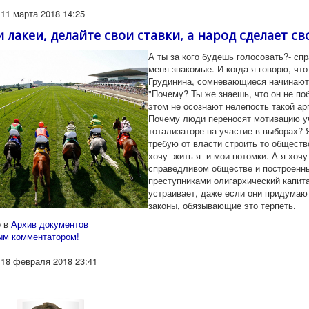
11 марта 2018 14:25
и лакеи, делайте свои ставки, а народ сделает с
А ты за кого будешь голосовать?- сп
меня знакомые. И когда я говорю, что
Грудинина, сомневающиеся начинают
"Почему? Ты же знаешь, что он не по
этом не осознают нелепость такой ар
Почему люди переносят мотивацию у
тотализаторе на участие в выборах? 
требую от власти строить то обществ
хочу жить я и мои потомки. А я хочу
справедливом обществе и построенн
преступниками олигархический капит
устраивает, даже если они придумаю
законы, обязывающие это терпеть.
 в
Архив документов
ым комментатором!
 18 февраля 2018 23:41