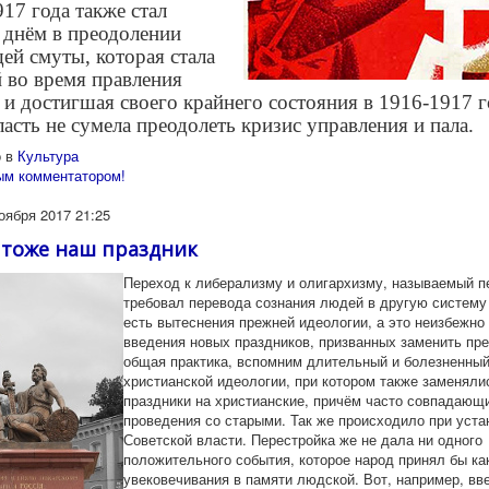
17 года также стал
днём в преодолении
ей смуты, которая стала
 во время правления
 и достигшая своего крайнего состояния в 1916-1917 г
асть не сумела преодолеть кризис управления и пала.
 в
Культура
ым комментатором!
оября 2017 21:25
 тоже наш праздник
Переход к либерализму и олигархизму, называемый п
требовал перевода сознания людей в другую систему 
есть вытеснения прежней идеологии, а это неизбежно
введения новых праздников, призванных заменить пре
общая практика, вспомним длительный и болезненный
христианской идеологии, при котором также заменяли
праздники на христианские, причём часто совпадающ
проведения со старыми. Так же происходило при уст
Советской власти. Перестройка же не дала ни одного
положительного события, которое народ принял бы к
увековечивания в памяти людской. Вот, например, вве