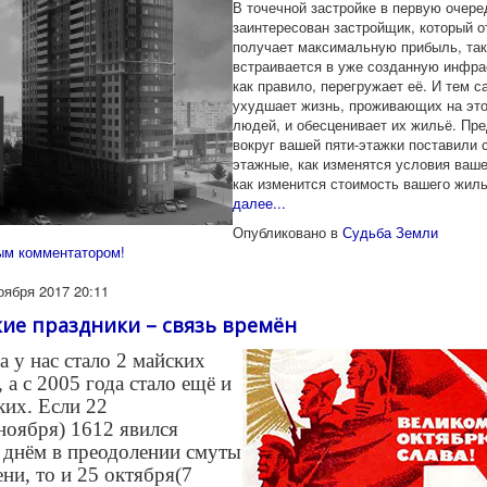
В точечной застройке в первую очере
заинтересован застройщик, который о
получает максимальную прибыль, так
встраивается в уже созданную инфрас
как правило, перегружает её. И тем 
ухудшает жизнь, проживающих на это
людей, и обесценивает их жильё. Пре
вокруг вашей пяти-этажки поставили с
этажные, как изменятся условия ваше
как изменится стоимость вашего жил
далее...
Опубликовано в
Судьба Земли
ым комментатором!
оября 2017 20:11
ие праздники – связь времён
а у нас стало 2 майских
 а с 2005 года стало ещ
ё и
ких. Если 22
ноября) 1612 явился
днём в преодолении смуты
ни, то и 25 октября(7