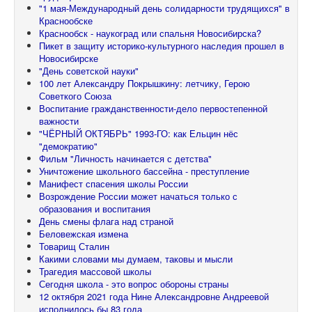
"1 мая-Международный день солидарности трудящихся" в
Краснообске
Краснообск - наукоград или спальня Новосибирска?
Пикет в защиту историко-культурного наследия прошел в
Новосибирске
"День советской науки"
100 лет Александру Покрышкину: летчику, Герою
Советкого Союза
Воспитание гражданственности-дело первостепенной
важности
"ЧЁРНЫЙ ОКТЯБРЬ" 1993-ГО: как Ельцин нёс
"демократию"
Фильм "Личность начинается с детства"
Уничтожение школьного бассейна - преступление
Манифест спасения школы России
Возрождение России может начаться только с
образования и воспитания
День смены флага над страной
Беловежская измена
Товарищ Сталин
Какими словами мы думаем, таковы и мысли
Трагедия массовой школы
Сегодня школа - это вопрос обороны страны
12 октября 2021 года Нине Александровне Андреевой
исполнилось бы 83 года