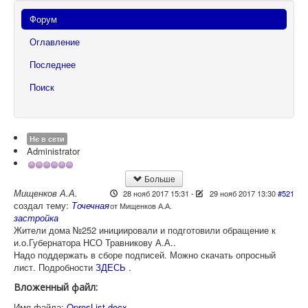
Форум
Оглавление
Последнее
Поиск
Не в сети
Administrator
Больше
Мищенков А.А.
28 нояб 2017 15:31
-
29 нояб 2017 13:30
#521
создал тему:
Точечная
от
Мищенков А.А.
застройка
Жители дома №252 инициировали и подготовили обращение к
и.о.Губернатора НСО Травникову А.А..
Надо поддержать в сборе подписей. Можно скачать опросный
лист. Подробности
ЗДЕСЬ
.
Вложенный файл:
Имя файла:
OprosList.docx