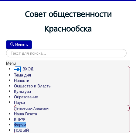
Совет общественности
Краснообска
Искать
Искать
Menu
ВХОД
Тема дня
Новости
Общество и Власть
Культура
Образование
Наука
Петровская Академия
Наша Газета
КПРФ
Форум
НОВЫЙ