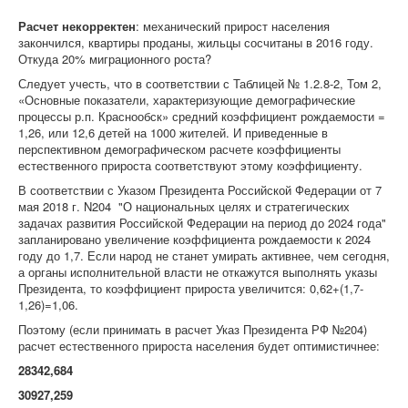
Расчет некорректен
: механический прирост населения
закончился, квартиры проданы, жильцы сосчитаны в 2016 году.
Откуда 20% миграционного роста?
Следует учесть, что в соответствии с Таблицей № 1.2.8-2, Том 2,
«Основные показатели, характеризующие демографические
процессы р.п. Краснообск» средний коэффициент рождаемости =
1,26, или 12,6 детей на 1000 жителей. И приведенные в
перспективном демографическом расчете коэффициенты
естественного прироста соответствуют этому коэффициенту.
В соответствии с Указом Президента Российской Федерации от 7
мая 2018 г. N204 "О национальных целях и стратегических
задачах развития Российской Федерации на период до 2024 года"
запланировано увеличение коэффициента рождаемости к 2024
году до 1,7. Если народ не станет умирать активнее, чем сегодня,
а органы исполнительной власти не откажутся выполнять указы
Президента, то коэффициент прироста увеличится: 0,62+(1,7-
1,26)=1,06.
Поэтому (если принимать в расчет Указ Президента РФ №204)
расчет естественного прироста населения будет оптимистичнее:
28342,684
30927,259