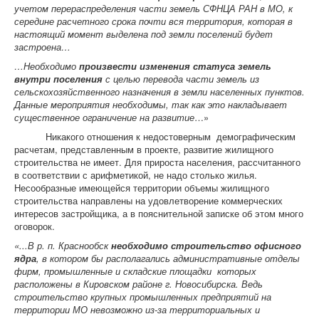
учетом перераспределения части земель СФНЦА РАН в МО, к
середине расчетного срока почти вся территория, которая в
настоящий момент выделена под земли поселений будет
застроена…
…
Необходимо
произвести изменения статуса земель
внутри поселения
с целью перевода части земель из
сельскохозяйственного назначения в земли населенных пунктов.
Данные мероприятия необходимы, так как это накладывает
существенное ограничение на развитие
…»
Никакого отношения к недостоверным демографическим
расчетам, представленным в проекте, развитие жилищного
строительства не имеет. Для прироста населения, рассчитанного
в соответствии с арифметикой, не надо столько жилья.
Несообразные имеющейся территории объемы жилищного
строительства направлены на удовлетворение коммерческих
интересов застройщика, а в пояснительной записке об этом много
оговорок.
«...В р. п. Краснообск
необходимо строительство офисного
ядра
, в котором бы располагались административные отделы
фирм, промышленные и складские площадки которых
расположены в Кировском районе г. Новосибирска. Ведь
строительство крупных промышленных предприятий на
территории МО невозможно из-за территориальных и