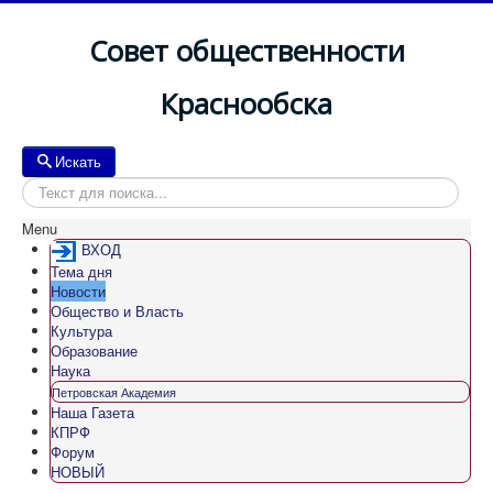
Совет общественности
Краснообска
Искать
Искать
Menu
ВХОД
Тема дня
Новости
Общество и Власть
Культура
Образование
Наука
Петровская Академия
Наша Газета
КПРФ
Форум
НОВЫЙ