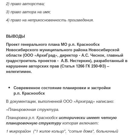
2) право авторства;
3) право автора на имя;
4) право на неприкосновенность произведения.
ВЫВОДЫ
Проект генерального плана МО р.п. Краснообск
Новосибирского муниципального района Новосибирской
области (ООО «АрхиГрад»,
директор - А.С. Чеснок, главный
градостроитель проектов - А.В. Нестеркин), разработанный в
нарушение авторских прав (
Статья 1266 ГК
230-ФЗ) –
нелегитимен.
Современное состояние планировки и застройки
р.п. Краснообск
В документации, выполненной ООО «Архиград» написано:
«Планировочная структура.
Планировка р.п. Краснообск
исторически имеет четкую
планировочную структуру
которая включает:
1 микрорайон ("1 жилое кольцо", "сотые дома", больничный