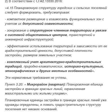
2) В соответствии с СП42.13330.2016:
«
4.15 Планировочную структуру городских и сельских поселений
следует формировать, предусматривая:
- компактное размещение и взаимосвязь функциональных зон с
учетом их
допустимой совместимости
;
- зонирование и
структурное членение территории в увязке
с системой общественных центров
, транспортной и
инженерной инфраструктурой;
- эффективное использование территорий в зависимости от ее
градостроительной ценности, допустимой плотности
застройки, размеров земельных участков;
-
комплексный учет архитектурно-градостроительных
традиций
, природно-климатических,
историко-культурных,
этнографических и других местных особенностей».
Эти нормативные требования не учтены.
Пункт 3.20: «
Микрорайон (квартал):
Планировочная единица
застройки в границах красных линий, ограниченная
магистральными или жилыми улицами».
Планировочные единицы застройки в границах красных линий уже
однажды определены, и ломать градостроительную структуру
поселения нет никаких оснований.