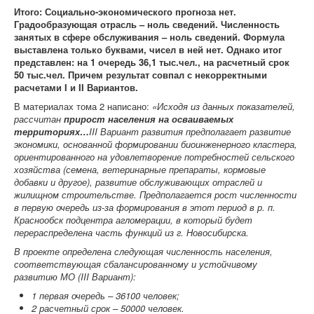
Итого: Социально-экономического прогноза нет.
Градообразующая отрасль – ноль сведений. Численность
занятых в сфере обслуживания – ноль сведений. Формула
выставлена только буквами, чисел в ней нет. Однако итог
представлен: на 1 очередь 36,1 тыс.чел., на расчетный срок
50 тыс.чел. Причем результат совпал с некорректными
расчетами
I
и
II
Вариантов.
В материалах тома 2 написано:
«Исходя из данных показателей,
рассчитан
прирост населения на осваиваемых
территориях…
III
Вариант развития предполагает развитие
экономики, основанной формировании биоинженерного кластера,
ориентированного на удовлетворение потребностей сельского
хозяйства (семена, ветеринарные препараты, кормовые
добавки и другое), развитие обслуживающих отраслей и
жилищном строительстве. Предполагается рост численности
в первую очередь из-за формирования в этот период в р. п.
Краснообск подцентра агломерации, в который будет
перераспределена часть функций из г. Новосибирска.
В проекте определена следующая численность населения,
соответствующая сбалансированному и устойчивому
развитию МО (
III
Вариант
)
:
1
первая очередь – 36100 человек;
2
расчетный срок – 50000 человек.