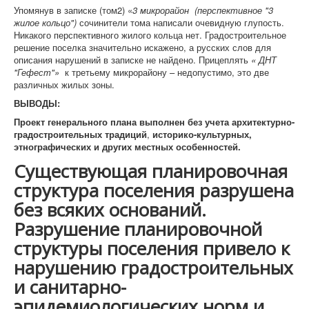
Упомянув в записке (том2) «
3 микрорайон (перспективное "3
жилое кольцо")
сочинители тома написали очевидную глупость.
Никакого перспективного жилого кольца нет. Градостроительное
решение поселка значительно искажено, а русских слов для
описания нарушений в записке не найдено. Прицеплять
« ДНТ
"Гефест"»
к третьему микрорайону – недопустимо, это две
различных жилых зоны.
ВЫВОДЫ:
Проект генерального плана выполнен без учета архитектурно-
градостроительных традиций
,
историко-культурных,
этнографических и других местных особенностей.
Существующая планировочная
структура поселения разрушена
без всяких оснований.
Разрушение планировочной
структуры поселения привело к
нарушению градостроительных
и санитарно-
эпидемиологических норм и