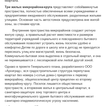
квартала.
Три жилых микрорайона-круга
представляют собой
з
амкнутые
пространства, полностью обеспеченные всеми учреждениями и
предприятиями ежедневного обслуживания, разделенные жилыми
улицами. Основная часть автостоянок предусмотрена вне жилой
зоны, за стенами кругов.
Внутренние пространства микрорайонов создают уютную
жилую среду, а правильный расчет вместимости и размеров
территорий учреждений социального и повседневного бытового
обслуживания позволяет устроить жизнь поселян удобно и
комфортно.Детям по дороге в школу или в детсад не приходится
пересекать улиц или магистралей; жизнь безопасна.
Коммунально-бытовая зона выделена в отдельный квартал, и она
не перемешивается с лесопарковой или любой другой зоной.
Однако в проекте Генерального плана, разработанного ООО
«Архиград», вся градостроительная структура перепутана:
квартал без номера («сотые дома») прицеплен к первому
микрорайону, общепоселковый центр прицеплен ко второму
микрорайону-кругу. Поселок лишается общественных
пространств, а вторжение жилья в центральный квартал, в
санитарно-защитную зону торгового центра и
многофункционального здания бытового обслуживания несет
санитарно-эпидемиологическую угрозу населению.