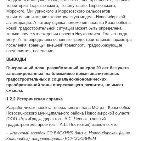
территории Барышевского, Новолугового, Березовского,
Морского, Мичуринского и Морозовского сельсоветов
значительно изменяет теоретическую модель Новосибирской
агломерации. А потому оценка положения поселка Краснообск в
новой градостроительной ситуации может быть определена
только после утверждения проекта Наукополиса. Только тогда
могут быть определены основные градостроительные параметры
поселения: границы, внешний транспорт, градообразующие
предприятия, население.
ВЫВОДЫ
Генеральный план, разработанный на срок 20 лет без учета
запланированных на ближайшее время значительных
градостроительных и социально-экономических
преобразований зоны опережающего развития, не имеет
смысла.
1.2.2.Историческая справка
Разработчикам проекта генерального плана МО р.п. Краснообск
Новосибирского муниципального района Новосибирской области
(ООО «АрхиГрад», директор - А.С. Чеснок, главный
градостроитель проектов - А.В. Нестеркин) известно, что:
-
«
Научный городок СО ВАСХНИЛ близ г. Новосибирска» (ныне
Краснообск) запроектирован ВСЕСОЮЗНЫМ