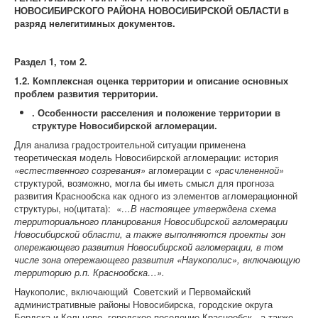
НОВОСИБИРСКОГО РАЙОНА НОВОСИБИРСКОЙ ОБЛАСТИ
в
разряд нелегитимных документов.
Раздел 1, том 2.
1.2.
Комплексная оценка территории и описание основных
проблем развития территории.
. Особенности расселения и положение территории в
структуре Новосибирской агломерации
.
Для анализа градостроительной ситуации применена
теоретическая модель Новосибирской агломерации: история
«естественного созревания»
агломерации с
«расчлененной»
структурой, возможно, могла бы иметь смысл для прогноза
развития Краснообска как одного из элементов агломерационной
структуры, но(цитата):
«…В настоящее утверждена схема
территориального планирования Новосибирской агломерации
Новосибирской области, а также выполняются проекты зон
опережающего развития Новосибирской агломерации, в том
числе зона опережающего развития «Наукополис», включающую
территорию р.п. Краснообска…».
Наукополис, включающий Советский и Первомайский
административные районы Новосибирска, городские округа
Бердска и Кольцово, городское поселение Краснообск, а также