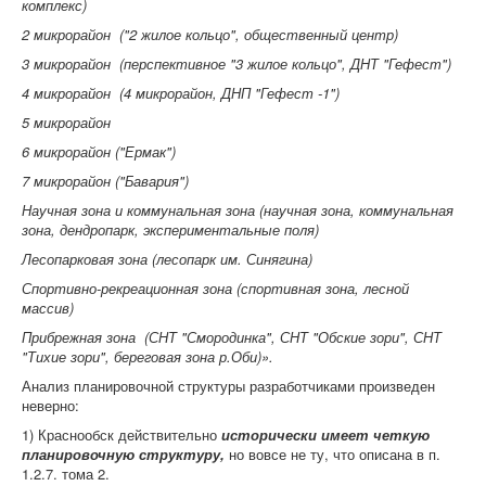
комплекс)
2 микрорайон ("2 жилое кольцо", общественный центр)
3 микрорайон (перспективное "3 жилое кольцо", ДНТ "Гефест")
4 микрорайон (4 микрорайон, ДНП "Гефест -1")
5 микрорайон
6 микрорайон ("Ермак")
7 микрорайон ("Бавария")
Научная зона и коммунальная зона (научная зона, коммунальная
зона, дендропарк, экспериментальные поля)
Лесопарковая зона (лесопарк им. Синягина)
Спортивно-рекреационная зона (спортивная зона, лесной
массив)
Прибрежная зона (СНТ "Смородинка", СНТ "Обские зори", СНТ
"Тихие зори", береговая зона р.Оби)».
Анализ планировочной структуры разработчиками произведен
неверно:
1) Краснообск действительно
исторически имеет четкую
планировочную структуру,
но вовсе не ту, что описана в п.
1.2.7. тома 2.