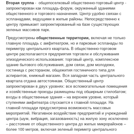
Вторая группа
- общепоселковый общественно-торговый центр -
запроектирован как площадь-форум, окруженный зданиями
общественного и торгового назначения. Центр удобно связан с
эспланадами, ведущими в жилые районы. Непосредственно к
центру примыкает запроектированный на базе существующих
зеленых массивов парк.
Предусмотрены
общественные территории,
включая не только
главную площадь с амфитеатром, но и парковые эспланады по
периметру центрального квартала
.
В общественно-торговом
центре располагаются предприятия торговли и обслуживания
эпизодического использования: торговый центр, комплексное
здание бытового обслуживания, дом связи, дом молодежи,
гостиница с рестораном, общежития гостиничного типа для
аспирантов, книжный магазин. Вся западная часть центрального
квартала отдана автостоянкам. Общественный центр
запроектирован в двух уровнях: все вспомогательные помещения
и хозяйственные проезды размещены под обширным стилобатом;
входы в общественные здания – на верхнем уровне, который
ступенями амфитеатра спускается к главной площади. На
главной площади предусмотрена возможность массовых
мероприятий. Негативное воздействие предприятий и учреждений
центра (шум, вибрация, загазованность) на жилую зону исключено
– расстояние от общественного центра до жилых микрорайонов –
более 100 метров, включая зеленый периметр центрального