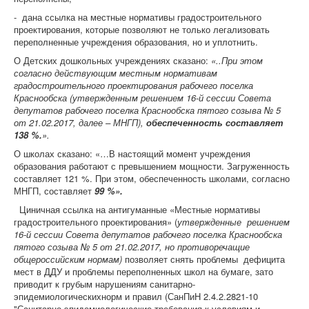
- дана ссылка на местные нормативы градостроительного
проектирования, которые позволяют не только легализовать
переполненные учреждения образования, но и уплотнить.
О Детских дошкольных учреждениях сказано:
«..При этом
согласно действующим местным нормативам
градостроительного проектирования рабочего поселка
Краснообска (утвержденным решением 16-й сессии Совета
депутатов рабочего поселка Краснообска пятого созыва № 5
от 21.02.2017, далее – МНГП),
обеспеченность составляет
138 %.
».
О школах сказано: «…В настоящий момент учреждения
образования работают с превышением мощности. Загруженность
составляет 121 %. При этом, обеспеченность школами, согласно
МНГП, составляет
99 %».
Циничная ссылка на антигуманные «Местные нормативы
градостроительного проектирования» (
утвержденные решением
16-й сессии Совета депутатов рабочего поселка Краснообска
пятого созыва № 5 от 21.02.2017, но противоречащие
общероссийским нормам)
позволяет снять проблемы дефицита
мест в ДДУ и проблемы переполненных школ на бумаге, зато
приводит к грубым нарушениям санитарно-
эпидемиологическихнорм и правил (СанПиН 2.4.2.2821-10
"Санитарно-эпидемиологические требования к условиям и