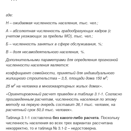
где:
Н – ожидаемая численность населения, тыс. чел.;
А – абсолютная численность градообразующих кадров (с
учетом уезжающих за пределы МО), тыс. чел.;
Б – численность занятых в сфере обслуживания, %;
В – доля несамодеятельного населения, %.
Дополнительными параметрами для определения прогнозной
численности населения является:
коэффициент семейности, принятый для индивидуального
2
жилищного строительства – 3,5, площади дома 150 м
;
2
25 м
на человека в многоквартирных жилых домах»
.
«Ориентировочный расчет приведен в таблице 3.1-1. Согласно
произведенным расчетам, численность населения по этому
методу на первую очередь составит 36,1 тыс. человек, на
расчетный срок 50,0 тыс. человек».
Таблица 3.1-1 составлена
без какого-либо расчета
. Поскольку
численность населения во всех трех вариантах рассчитана
некорректно, то и таблица № 3.1-2 – недостоверна.