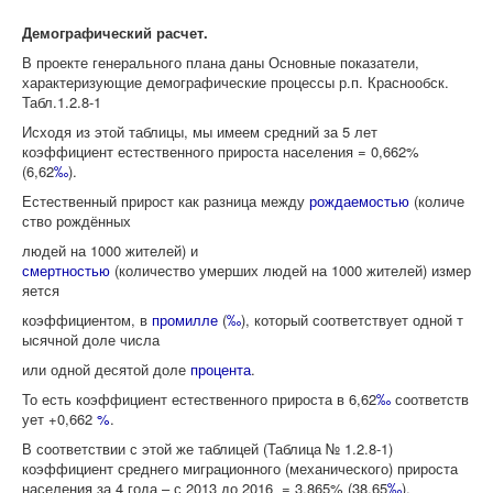
Демографический расчет.
В проекте генерального плана даны Основные показатели,
характеризующие демографические процессы р.п. Краснообск.
Табл.1.2.8-1
Исходя из этой таблицы, мы имеем средний за 5 лет
коэффициент естественного прироста населения = 0,662%
(6,62
‰
).
Естественный прирост как разница между
рождаемостью
(количе
ство рождённых
людей на 1000 жителей) и
смертностью
(количество умерших людей на 1000 жителей) измер
яется
коэффициентом, в
промилле
(
‰
), который соответствует одной т
ысячной доле числа
или одной десятой доле
процента
.
То есть коэффициент естественного прироста в 6,62
‰
соответств
ует +0,662
%
.
В соответствии с этой же таблицей (Таблица № 1.2.8-1)
коэффициент среднего миграционного (механического) прироста
населения за 4 года – с 2013 до 2016 = 3,865% (38,65
‰
).