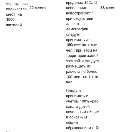
пределах 85%, В
учреждения:
42 места
поселениях-
88 мест
количество
новостройках**
мест на
при отсутствии
1000
данных по
жителей
демографии
следует
принимать до
180
мест на 1 тыс.
чел.; при этом на
территории жилой
застройки следует
размещать из
расчета не более
100 мест на 1 тыс.
чел.
Следует
принимать с
учетом 100%-ного
охвата детей
начальным общим
и основным
общим
образованием (I-IX