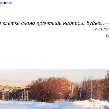
 шрифта
а клетке слона прочтешь надпись: буйвол, —
глаза
П