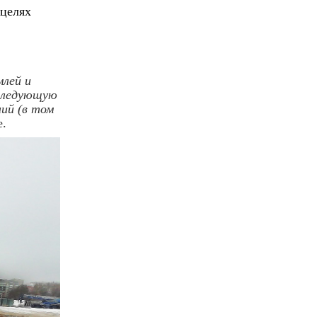
 целях
млей и
оследующую
ий (в том
е.