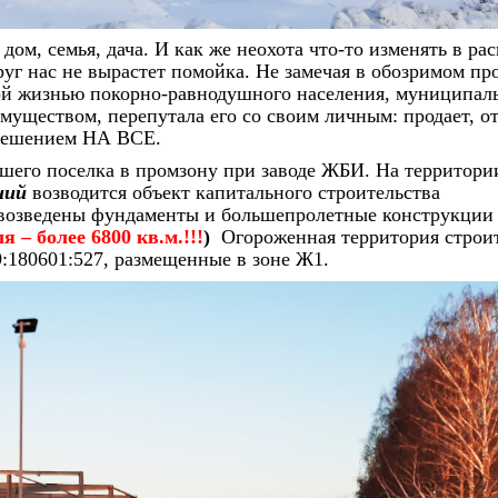
ом, семья, дача. И как же неохота что-то изменять в ра
руг нас не вырастет помойка. Не замечая в обозримом пр
ной жизнью покорно-равнодушного населения, муниципал
уществом, перепутала его со своим личным: продает, от
зрешением НА ВСЕ.
шего поселка в промзону при заводе ЖБИ. На территор
аний
возводится объект капитального строительства
я возведены фундаменты и большепролетные конструкции
 – более 6800 кв.м.!!!
)
Огороженная территория строи
9:180601:527, размещенные в зоне Ж1.