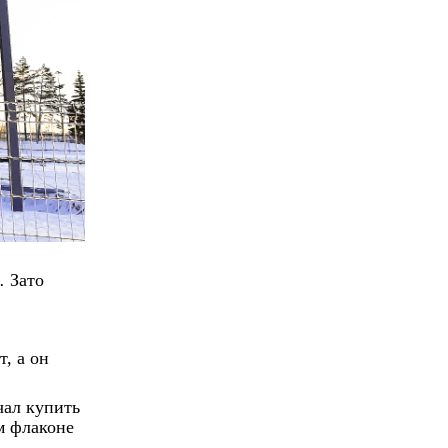
ь.
Зато
, а он
чал купить
м флаконе