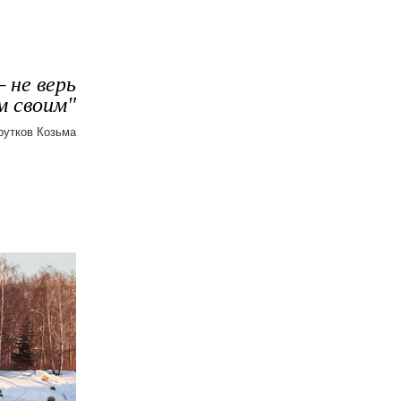
 не верь
м своим"
рутков Козьма