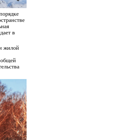
спорядке
остранстве
ьная
дает в
ии жилой
 общей
тельства