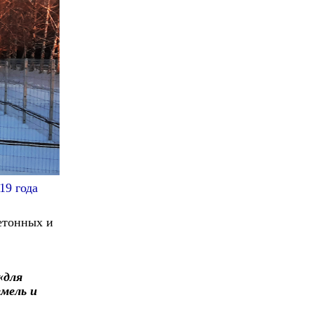
19 года
етонных и
«для
мель и