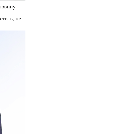
оловину
стить, не