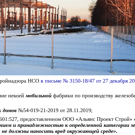
стройнадзора НСО
в письме № 3150-18/47 от 27 декабря 20
ние некоей
мобильной
фабрики по производству железоб
 домов
№54-019-21-2019 от 28.11.2019;
80601:527, предоставленном ООО «Альянс Проект Строй»
ением и принадлежностью к определенной категории зе
е не должны наносить вред окружающей среде».