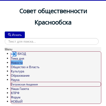
Совет общественности
Краснообска
Искать
Искать
Menu
ВХОД
Тема дня
Новости
Общество и Власть
Культура
Образование
Наука
Петровская Академия
Наша Газета
КПРФ
Форум
НОВЫЙ