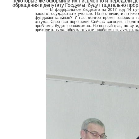
некоторые же оформили их письменно и передали де
обращения к депутату Госдумы, будут тщательно про
– В федеральном бюджете на 2017 год 14 пунк
нашего государства к ученым. Но я с ними, и я нико
фундаментальные? У нас долгое время говорили та
оттуда. Свое все порешили. Сейчас санкции. «Полет
проблемы будет невозможно. Но первый шаг, по сути,
приходить туда, обсуждать эти проблемы и, думаю, ка