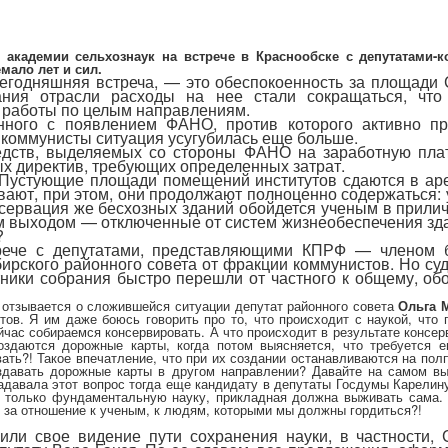
 академии сельхознаук на встрече в Краснообске с депутатами-
мало лет и сил.
сегодняшняя встреча, — это обеспокоенность за площади
ния отрасли расходы на нее стали сокращаться, что
и работы по целым направлениям.
нного с появлением ФАНО, против которого активно пр
 коммунисты ситуация усугубилась еще больше.
едств, выделяемых со стороны ФАНО на заработную пла
ых директив, требующих определенных затрат.
 Пустующие площади помещений институтов сдаются в аре
вают, при этом, они продолжают полноценно содержаться:
сервация же бесхозных зданий обойдется ученым в прили
им выходом — отключенные от систем жизнеобеспечения зд
?
рече с депутатами, представляющими КПРФ — членом 
ирского районного совета от фракции коммунистов. Но су
тники собрания быстро перешли от частного к общему, об
 отзывается о сложившейся ситуации депутат районного совета
Ольга 
тов. Я им даже боюсь говорить про то, что происходит с наукой, что 
йчас собираемся консервировать. А что происходит в результате консер
создаются дорожные карты, когда потом выясняется, что требуется 
ать?! Такое впечатление, что при их создании останавливаются на полп
оздавать дорожные карты в другом направлении? Давайте на самом в
задавала этот вопрос тогда еще кандидату в депутаты Госдумы Карелину
ь только фундаментальную науку, прикладная должна выживать сама. 
 за отношение к ученым, к людям, которыми мы должны гордиться?!
или свое видение пути сохранения науки, в частности,