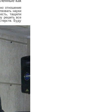
мленные как
оно отношение
твовать науки
 есть, тащили
зу решить все
стерств. Буду