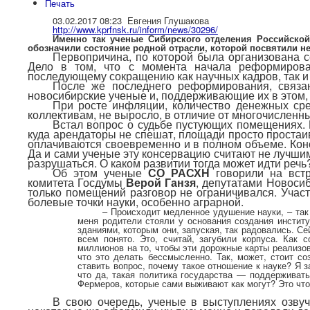
Печать
03.02.2017 08:23 Евгения Глушакова
http://www.kprfnsk.ru/inform/news/30296/
Именно так ученые Сибирского отделения Российской
обозначили состояние родной отрасли, которой посвятили не
Первопричина, по которой была организована 
Дело в том, что с момента начала реформирова
последующему сокращению как научных кадров, так 
После же последнего реформирования, связа
новосибирские ученые и, поддерживающие их в этом,
При росте инфляции, количество денежных ср
коллективам, не выросло, в отличие от многочисленн
Встал вопрос о судьбе пустующих помещениях.
куда арендаторы не спешат, площади просто простаи
оплачиваются своевременно и в полном объеме. Кон
Да и сами ученые эту консервацию считают не лучш
разрушаться. О каком развитии тогда может идти речь
Об этом ученые
СО РАСХН
говорили на вст
комитета Госдумы
Верой Ганзя
, депутатами Новосиб
только помещений разговор не ограничивался. Учас
болевые точки науки, особенно аграрной.
– Происходит медленное удушение науки, – так
меня родители стояли у основания создания институ
зданиями, которым они, запуская, так радовались. Се
всем понято. Это, считай, загубили корпуса. Как 
миллионов на то, чтобы эти дорожные карты реализов
что это делать бессмысленно. Так, может, стоит с
ставить вопрос, почему такое отношение к науке? Я 
что да, такая политика государства — поддерживат
Фермеров, которые сами выживают как могут? Это что
В свою очередь, ученые в выступлениях озвуч