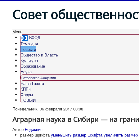
Совет общественнос
Menu
ВХОД
Тема дня
Новости
Общество и Власть
Культура
Образование
Наука
Петровская Академия
Наша Газета
КПРФ
Форум
НОВЫЙ
Понедельник, 06 февраля 2017 00:08
Аграрная наука в Сибири — на гран
Автор
Редакция
размер шрифта
уменьшить размер шрифта
увеличить размер