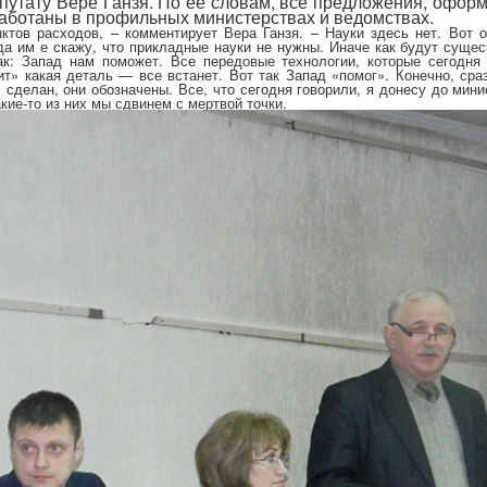
путату Вере Ганзя. По ее словам, все предложения, офор
работаны в профильных министерствах и ведомствах.
тов расходов, – комментирует Вера Ганзя. – Науки здесь нет. Вот 
гда им е скажу, что прикладные науки не нужны. Иначе как будут сущес
к: Запад нам поможет. Все передовые технологии, которые сегодня
ит» какая деталь — все встанет. Вот так Запад «помог». Конечно, сра
 сделан, они обозначены. Все, что сегодня говорили, я донесу до мини
кие-то из них мы сдвинем с мертвой точки.