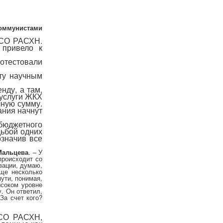
коммунистами
 СО РАСХН.
 привело к
отестовали
ту научным
нду, а там,
 услуги ЖКХ
чную сумму.
ания начнут
бюджетного
дьбой одних
означив все
Мальцева
. – У
происходит со
вации, думаю,
еще несколько
ути, понимая,
ысоком уровне
. Он ответил,
За счет кого?
 СО РАСХН,