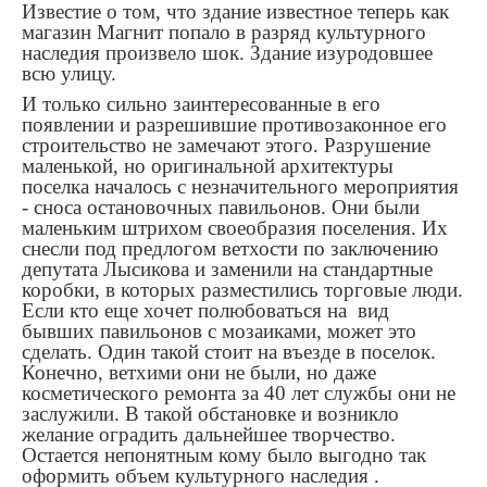
Известие о том, что здание известное теперь как
магазин Магнит попало в разряд культурного
наследия произвело шок. Здание изуродовшее
всю улицу.
И только сильно заинтересованные в его
появлении и разрешившие противозаконное его
строительство не замечают этого. Разрушение
маленькой, но оригинальной архитектуры
поселка началось с незначительного мероприятия
- сноса остановочных павильонов. Они были
маленьким штрихом своеобразия поселения. Их
снесли под предлогом ветхости по заключению
депутата Лысикова и заменили на стандартные
коробки, в которых разместились торговые люди.
Если кто еще хочет полюбоваться на вид
бывших павильонов с мозаиками, может это
сделать. Один такой стоит на въезде в поселок.
Конечно, ветхими они не были, но даже
косметического ремонта за 40 лет службы они не
заслужили. В такой обстановке и возникло
желание оградить дальнейшее творчество.
Остается непонятным кому было выгодно так
оформить объем культурного наследия .