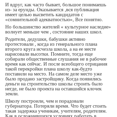
И вдруг, как часто бывает, большое понимаешь
из- за ерунды. Оказывается ,вся публикация
имеет целью высветить кандидатов с
«сомнительной адекватностью», Все понятно.
Но большинство жителей « культурное наследие»
волнует меньше чем , состояние наших школ.
Родители, дедушки, бабушки активно
протестовали , когда из генерального плана
второго круга исчезла школа, а на ее месте
нарисовали высотки. Помните, тогда еще
собирали общественные слушания не в рабочее
время как сейчас. И после всеобщего отрицания
такой перекройки плана школу как-будто
поставили на место. На самом деле место уже
было продано застройщику. Когда появились
деньги на строительство школы строить было
негде, не было проекта на оставшийся клочек
земли.
Школу построили, чем и порадовали
губернатора. Потеряли время. Что будет стоить
такая задержка ученикам, учителям, родителям.
Как в осложнившихся условиях работать в