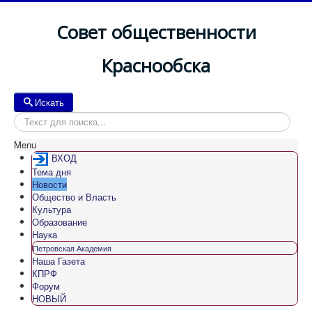
Совет общественности
Краснообска
Искать
Искать
Menu
ВХОД
Тема дня
Новости
Общество и Власть
Культура
Образование
Наука
Петровская Академия
Наша Газета
КПРФ
Форум
НОВЫЙ