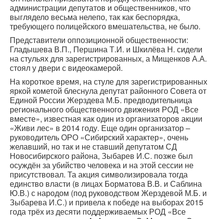
администрации депутатов и общественников, что
выглядело весьма нелепо, так как беспорядка,
требующего полицейского вмешательства, не было.
Представители оппозиционной общественности:
Гладышева В.П., Першина Т.И. и Шкилёва Н. сидели
на стульях для зарегистрированных, а Мищенков А.А.
стоял у двери с видеокамерой.
На короткое время, на стуле для зарегистрированных
яркой кометой блеснула депутат районного Совета от
Единой России Жерздева М.Б. предводительница
регионального общественного движения РОД «Все
вместе», известная как один из организаторов акции
«Живи лес» в 2014 году. Еще один организатор –
руководитель ОРО «Сибирский характер», очень
желавший, но так и не ставший депутатом СД
Новосибирского района, Зыбарев И.С. позже был
осуждён за убийство человека и на этой сессии не
присутствовал. Та акция символизировала тогда
единство власти (в лицах Борматова В.В. и Саблина
Ю.В.) с народом (под руководством Жерздевой М.Б. и
Зыбарева И.С.) и привела к победе на выборах 2015
года трёх из десяти поддерживаемых РОД «Все