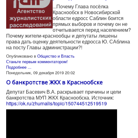
...Почему Глава посёлка
Краснообск в Новосибирской
области едросс Саблин боится
прямых выборов и почему он не
отчитывается перед населением?
Почему жители-краснообцы и депутаты лишены
права дать оценку деятельности едросса Ю. САблина
на посту Главы администрации?!
Опубликовано в
Общество и Власть
Станьте первым комментатором!
Подробнее ...
Понедельник, 09 декабря 2019 20:02
О банкротстве ЖКХ в Краснообске
Депутат Басевич В.А. раскрывает причины и цели
банкротства МУП ЖКХ Краснообска. Источник:
https://ok.ru/zhurnalis/topic/150744512519519