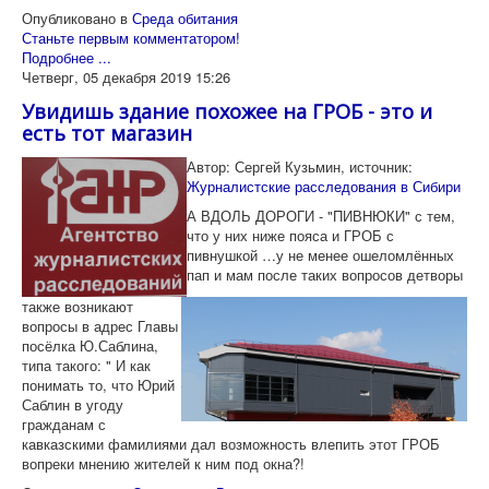
Опубликовано в
Среда обитания
Станьте первым комментатором!
Подробнее ...
Четверг, 05 декабря 2019 15:26
Увидишь здание похожее на ГРОБ - это и
есть тот магазин
Автор: Сергей Кузьмин, источник:
Журналистские расследования в Сибири
А ВДОЛЬ ДОРОГИ - "ПИВНЮКИ" с тем,
что у них ниже пояса и ГРОБ с
пивнушкой …
у не менее ошеломлённых
пап и мам после таких вопросов детворы
также возникают
вопросы в адрес Главы
посёлка Ю.Саблина,
типа такого: " И как
понимать то, что Юрий
Саблин в угоду
гражданам с
кавказскими фамилиями дал возможность влепить этот ГРОБ
вопреки мнению жителей к ним под окна?!