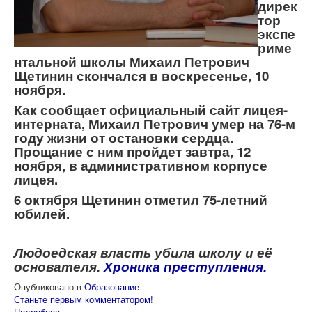
дирек
тор
экспе
риме
нтальной школы Михаил Петрович
Щетинин скончался в воскресенье, 10
ноября.
Как сообщает официальный сайт лицея-
интерната, Михаил Петрович умер на 76-м
году жизни от остановки сердца.
Прощание с ним пройдет завтра, 12
ноября, в административном корпусе
лицея.
6 октября Щетинин отметил 75-летний
юбилей.
Людоедская власть убила школу и её
основателя.
Хроника преступления.
Опубликовано в
Образование
Станьте первым комментатором!
Подробнее ...