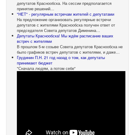
депутатов Краснообска. На сессии предполагается
принятие решений…
"НЕТ" - регулярным встречам жителей с депутатами
На предложение организовать регулярные встречи
депутатов с жителями Краснообска получен ответ от
председателя Совета депутатов Дименина…
Депутаты Краснообска! Мы ждём расписание ваших
встреч с жителями
В прошлом 5-м созыве Совета депутатов Краснообска не
было графиков встреч депутатов с жителями, и даже…
Грудинин П.Н. 21 год назад о том, как депутаты
принимают бюджет
"Сначала людям, а потом себе"