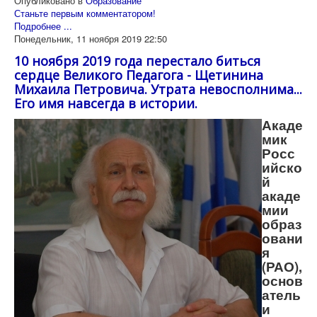
Опубликовано в
Образование
Станьте первым комментатором!
Подробнее ...
Понедельник, 11 ноября 2019 22:50
10 ноября 2019 года перестало биться
сердце Великого Педагога - Щетинина
Михаила Петровича. Утрата невосполнима...
Его имя навсегда в истории.
Акаде
мик
Росс
ийско
й
акаде
мии
образ
овани
я
(РАО),
основ
атель
и