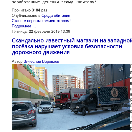
заработанные денежки этому капиталу!
Прочитано
3184
раз
Опубликовано в
Среда обитания
Станьте первым комментатором!
Подробнее ...
Пятница, 22 февраля 2019 13:39
Скандально известный магазин на западно
посёлка нарушает условия безопасности
дорожного движения
Автор
Вячеслав Воропаев