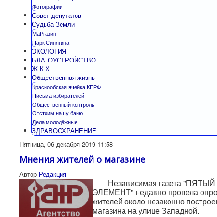
Фотографии
Совет депутатов
Судьба Земли
МаРгазин
Парк Синягина
ЭКОЛОГИЯ
БЛАГОУСТРОЙСТВО
Ж К Х
Общественная жизнь
Краснообская ячейка КПРФ
Письма избирателей
Общественный контроль
Отстоим нашу баню
Дела молодёжные
ЗДРАВООХРАНЕНИЕ
Пятница, 06 декабря 2019 11:58
Мнения жителей о магазине
Автор
Редакция
Независимая газета "ПЯТЫЙ
ЭЛЕМЕНТ" недавно провела опр
жителей около незаконно построе
магазина на улице Западной.