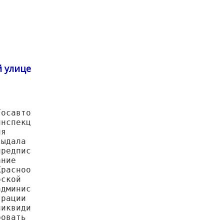
й улице
Госавто
инспекц
ия
выдала
предпис
ание
Красноо
бской
админис
трации
ликвиди
ровать