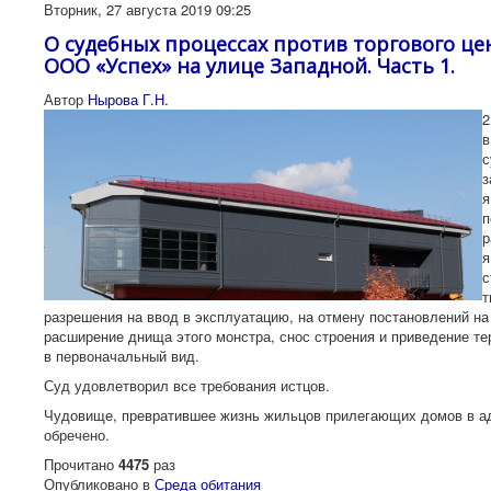
Вторник, 27 августа 2019 09:25
О судебных процессах против торгового це
ООО «Успех» на улице Западной. Часть 1.
Автор
Нырова Г.Н.
2
в
с
з
я
п
р
я
с
т
разрешения на ввод в эксплуатацию, на отмену постановлений на
расширение днища этого монстра, снос строения и приведение те
в первоначальный вид.
Суд удовлетворил все требования истцов.
Чудовище, превратившее жизнь жильцов прилегающих домов в а
обречено.
Прочитано
4475
раз
Опубликовано в
Среда обитания