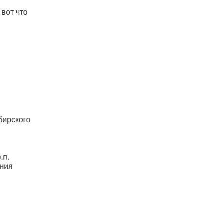
 вот что
бирского
.п.
ения