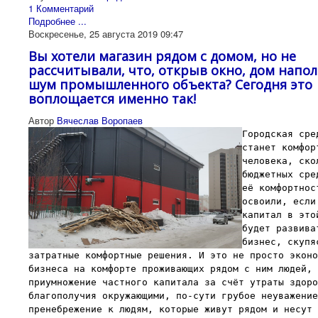
1 Комментарий
Подробнее ...
Воскресенье, 25 августа 2019 09:47
Вы хотели магазин рядом с домом, но не
рассчитывали, что, открыв окно, дом напо
шум промышленного объекта? Сегодня это
воплощается именно так!
Автор
Вячеслав Воропаев
Городская сре
станет комфор
человека, ско
бюджетных сре
её комфортнос
освоили, если
капитал в это
будет развива
бизнес, скупя
затратные комфортные решения. И это не просто эконо
бизнеса на комфорте проживающих рядом с ним людей, 
приумножение частного капитала за счёт утраты здоро
благополучия окружающими, по-сути грубое неуважение
пренебрежение к людям, которые живут рядом и несут 