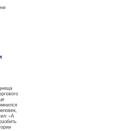
Они
и
днища
оргового
це
омнился
еловек,
ил: «А
разбить
тории