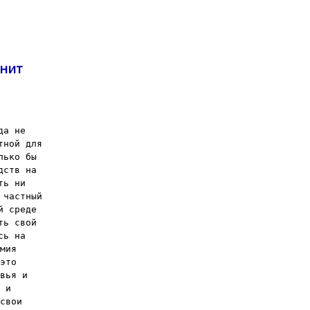
лнит
да не
тной для
лько бы
дств на
ть ни
 частный
й среде
ть свой
сь на
мия
это
вья и
 и
свои