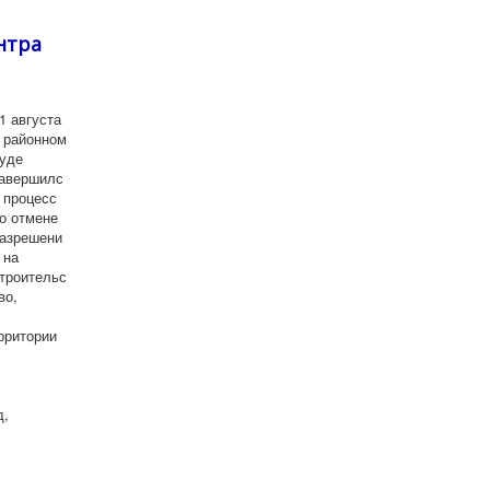
нтра
1 августа
 районном
уде
авершилс
 процесс
о отмене
азрешени
 на
троительс
во,
рритории
д,