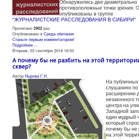
Обнаружились две диаметрально
противоположные точки зрения. 
опубликованы в группе
"ЖУРНАЛИСТСКИЕ РАССЛЕДОВАНИЯ В СИБИРИ"
Прочитано
2902
раз
Опубликовано в
Среда обитания
Станьте первым комментатором!
Подробнее ...
Вторник, 03 сентября 2019 19:53
А почему бы не разбить на этой территори
сквер?
Автор
Нырова Г.Н.
На публичных
слушаниях по
расширению 
незаконного т
центра на ули
Западной зап
один мудрый ч
который спрос
почему бы не 
на этой терри