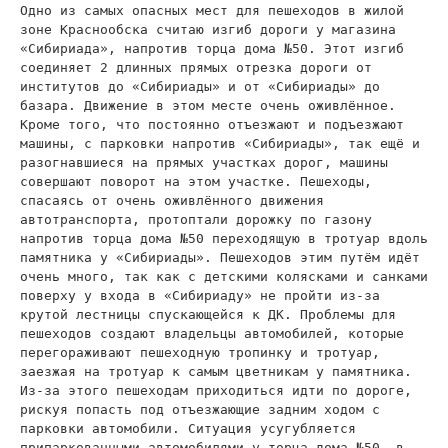
Одно из самых опасных мест для пешеходов в жилой
зоне Краснообска считаю изгиб дороги у магазина
«Сибириада», напротив торца дома №50. Этот изгиб
соединяет 2 длинных прямых отрезка дороги от
институтов до «Сибириады» и от «Сибириады» до
базара. Движение в этом месте очень оживлённое.
Кроме того, что постоянно отъезжают и подъезжают
машины, с парковки напротив «Сибириады», так ещё и
разогнавшиеся на прямых участках дорог, машины
совершают поворот на этом участке. Пешеходы,
спасаясь от очень оживлённого движения
автотранспорта, протоптали дорожку по газону
напротив торца дома №50 переходящую в тротуар вдоль
памятника у «Сибириады». Пешеходов этим путём идёт
очень много, так как с детскими колясками и санками
поверху у входа в «Сибириаду» не пройти из-за
крутой лестницы спускающейся к ДК. Проблемы для
пешеходов создают владельцы автомобилей, которые
перегораживают пешеходную тропинку и тротуар,
заезжая на тротуар к самым цветникам у памятника.
Из-за этого пешеходам приходиться идти по дороге,
рискуя попасть под отъезжающие задним ходом с
парковки автомобили. Ситуация усугубляется
припаркованными автомобилями у торца дома №50, в