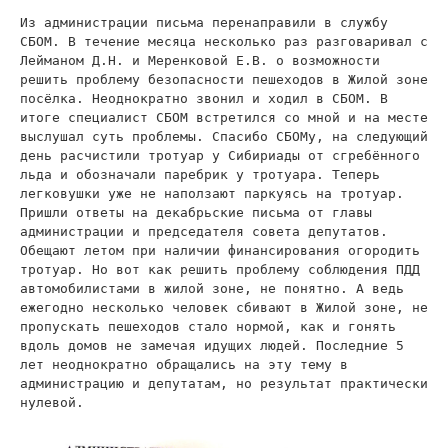
Из администрации письма перенаправили в службу
СБОМ. В течение месяца несколько раз разговаривал с
Лейманом Д.Н. и Меренковой Е.В. о возможности
решить проблему безопасности пешеходов в Жилой зоне
посёлка. Неоднократно звонил и ходил в СБОМ. В
итоге специалист СБОМ встретился со мной и на месте
выслушал суть проблемы. Спасибо СБОМу, на следующий
день расчистили тротуар у Сибириады от сгребённого
льда и обозначали паребрик у тротуара. Теперь
легковушки уже не наползают паркуясь на тротуар.
Пришли ответы на декабрьские письма от главы
администрации и председателя совета депутатов.
Обещают летом при наличии финансирования огородить
тротуар. Но вот как решить проблему соблюдения ПДД
автомобилистами в жилой зоне, не понятно. А ведь
ежегодно несколько человек сбивают в Жилой зоне, не
пропускать пешеходов стало нормой, как и гонять
вдоль домов не замечая идущих людей. Последние 5
лет неоднократно обращались на эту тему в
администрацию и депутатам, но результат практически
нулевой.