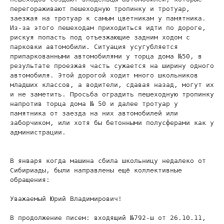
перегораживают пешеходную тропинку и тротуар,
заезжая на тротуар к самым цветникам у памятника.
Из-за этого пешеходам приходиться идти по дороге,
рискуя попасть под отъезжающие задним ходом с
парковки автомобили. Ситуация усугубляется
припаркованными автомобилями у торца дома №50, в
результате проезжая часть сужается на ширину одного
автомобиля. Этой дорогой ходит много школьников
младших классов, а водители, сдавая назад, могут их
и не заметить. Просьба оградить пешеходную тропинку
напротив торца дома № 50 и далее тротуар у
памятника от заезда на них автомобилей или
заборчиком, или хотя бы бетонными полусферами как у
администрации.
В января когда машина сбила школьницу недалеко от
Сибириады, были направлены ещё коллективные
обращения:
Уважаемый Юрий Владимирович!
В продолжение писем: входящий №792-ш от 26.10.11,