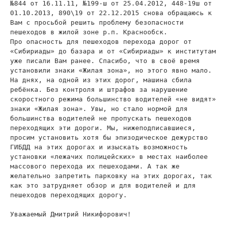
№844 от 16.11.11, №199-ш от 25.04.2012, 448-19ш от
01.10.2013, 890\19 от 22.12.2015 снова обращаюсь к
Вам с просьбой решить проблему безопасности
пешеходов в жилой зоне р.п. Краснообск.
Про опасность для пешеходов перехода дорог от
«Сибириады» до базара и от «Сибириады» к институтам
уже писали Вам ранее. Спасибо, что в своё время
установили знаки «Жилая зона», но этого явно мало.
На днях, на одной из этих дорог, машина сбила
ребёнка. Без контроля и штрафов за нарушение
скоростного режима большинство водителей «не видят»
знаки «Жилая зона». Увы, но стало нормой для
большинства водителей не пропускать пешеходов
переходящих эти дороги. Мы, нижеподписавшиеся,
просим установить хотя бы эпизодическое дежурство
ГИБДД на этих дорогах и изыскать возможность
установки «лежачих полицейских» в местах наиболее
массового перехода их пешеходами. А так же
желательно запретить парковку на этих дорогах, так
как это затрудняет обзор и для водителей и для
пешеходов переходящих дорогу.
Уважаемый Дмитрий Никифорович!