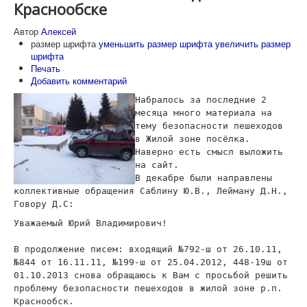
Краснообске
Автор
Алексей
размер шрифта
уменьшить размер шрифта
увеличить размер
шрифта
Печать
Добавить комментарий
Набралось за последние 2
месяца много материала на
тему безопасности пешеходов
в Жилой зоне посёлка.
Наверно есть смысл выложить
на сайт.
В декабре были направлены
коллективные обращения Саблину Ю.В., Лейману Д.Н.,
Говору Д.С:
Уважаемый Юрий Владимирович!
В продолжение писем: входящий №792-ш от 26.10.11,
№844 от 16.11.11, №199-ш от 25.04.2012, 448-19ш от
01.10.2013 снова обращаюсь к Вам с просьбой решить
проблему безопасности пешеходов в жилой зоне р.п.
Краснообск.