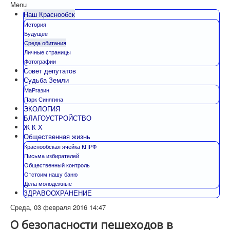
Menu
Наш Краснообск
История
Будущее
Среда обитания
Личные страницы
Фотографии
Совет депутатов
Судьба Земли
МаРгазин
Парк Синягина
ЭКОЛОГИЯ
БЛАГОУСТРОЙСТВО
Ж К Х
Общественная жизнь
Краснообская ячейка КПРФ
Письма избирателей
Общественный контроль
Отстоим нашу баню
Дела молодёжные
ЗДРАВООХРАНЕНИЕ
Среда, 03 февраля 2016 14:47
О безопасности пешеходов в