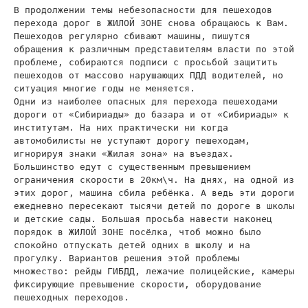
В продолжении темы небезопасности для пешеходов
перехода дорог в ЖИЛОЙ ЗОНЕ снова обращаюсь к Вам.
Пешеходов регулярно сбивают машины, пишутся
обращения к различным представителям власти по этой
проблеме, собираются подписи с просьбой защитить
пешеходов от массово нарушающих ПДД водителей, но
ситуация многие годы не меняется.
Одни из наиболее опасных для перехода пешеходами
дороги от «Сибириады» до базара и от «Сибириады» к
институтам. На них практически ни когда
автомобилисты не уступают дорогу пешеходам,
игнорируя знаки «Жилая зона» на въездах.
Большинство едут с существенным превышением
ограничения скорости в 20км\ч. На днях, на одной из
этих дорог, машина сбила ребёнка. А ведь эти дороги
ежедневно пересекают тысячи детей по дороге в школы
и детские сады. Большая просьба навести наконец
порядок в ЖИЛОЙ ЗОНЕ посёлка, чтоб можно было
спокойно отпускать детей одних в школу и на
прогулку. Вариантов решения этой проблемы
множество: рейды ГИБДД, лежачие полицейские, камеры
фиксирующие превышение скорости, оборудование
пешеходных переходов.