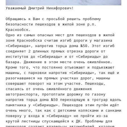
Уважаемый Дмитрий Никифорович!
Обращаюсь к Вам с просьбой решить проблему
безопасности пешеходов в жилой зоне р.п.
Краснообск.
Одно из самых опасных мест для пешеходов в жилой
зоне Краснообска считаю изгиб дороги у магазина
«Сибириада», напротив торца дома №50. Этот изгиб
соединяет 2 длинных прямых отрезка дороги от
институтов до «Сибириады» и от «Сибириады» до
базара. Движение в этом месте очень оживлённое.
Кроме того, что постоянно отъезжают и подъезжают
машины, с парковки напротив «Сибириады», так ещё и
разогнавшиеся на прямых участках дорог, машины
совершают поворот на этом участке. Пешеходы,
спасаясь от очень оживлённого движения
автотранспорта, протоптали дорожку по газону
напротив торца дома №50 переходящую в тротуар вдоль
памятника у «Сибириады». Пешеходов этим путём идёт
очень много, так как с детскими колясками и санками
поверху у входа в «Сибириаду» не пройти из-за
крутой лестницы спускающейся к ДК. Проблемы для
пешеходов создают владельцы автомобилей, которые