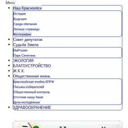
Menu
Наш Краснообск
История
Будущее
Среда обитания
Личные страницы
Фотографии
Совет депутатов
Судьба Земли
МаРгазин
Парк Синягина
ЭКОЛОГИЯ
БЛАГОУСТРОЙСТВО
Ж К Х
Общественная жизнь
Краснообская ячейка КПРФ
Письма избирателей
Общественный контроль
Отстоим нашу баню
Дела молодёжные
ЗДРАВООХРАНЕНИЕ