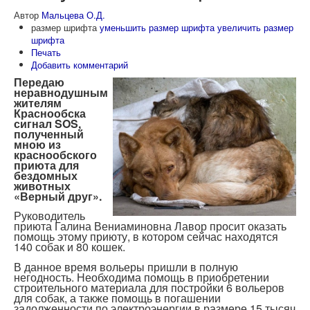
Автор
Мальцева О.Д.
размер шрифта
уменьшить размер шрифта
увеличить размер
шрифта
Печать
Добавить комментарий
Передаю
неравнодушным
жителям
Краснообска
сигнал
SOS
,
полученный
мною из
краснообского
приюта для
бездомных
животных
«Верный друг».
Руководитель
приюта Галина Вениаминовна Лавор просит оказать
помощь этому приюту, в котором сейчас находятся
140 собак и 80 кошек.
В данное время вольеры пришли в полную
негодность. Необходима помощь в приобретении
строительного материала для постройки 6 вольеров
для собак, а также помощь в погашении
задолженности по электроэнергии в размере 15 тысяч