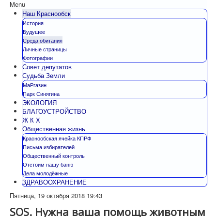
Menu
Наш Краснообск
История
Будущее
Среда обитания
Личные страницы
Фотографии
Совет депутатов
Судьба Земли
МаРгазин
Парк Синягина
ЭКОЛОГИЯ
БЛАГОУСТРОЙСТВО
Ж К Х
Общественная жизнь
Краснообская ячейка КПРФ
Письма избирателей
Общественный контроль
Отстоим нашу баню
Дела молодёжные
ЗДРАВООХРАНЕНИЕ
Пятница, 19 октября 2018 19:43
SOS. Нужна ваша помощь животным