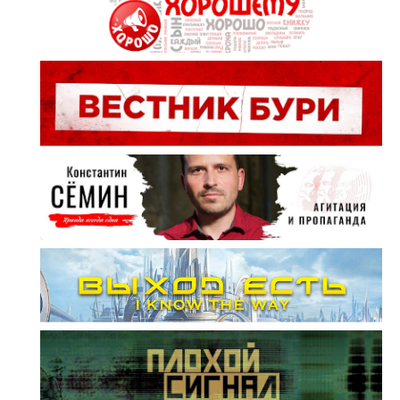
не нашем, но наших соседей — тех же китайцев.
Все сказанное выше, конечно, важно, но можно
было бы обойтись и без этого — достаточно
просто вникнуть в суть приводимого ниже
примера.
Уж как Китай вписан в современную мировую
систему экономического взаимодействия, в том
числе, с США — общеизвестно. И военно-
стратегически - совсем не слабак. Но вот
сравнительно свежее известие: в Канаде
арестована и планируется к выдаче США вице-
президент китайской компании Хьюавей - по
подозрению в нарушении … односторонних
американских санкций против Ирана.
Интересно, а возможно ли сегодня в Китае, чтобы
на каком-то более или менее серьезном
совещании какой-нибудь уважаемый китайский
профессор, допущенный к воспитанию
следующего поколения граждан своей страны,
этак «наивно» удивился бы: мол, почему это кто-
то считает, что противостояние Китая с
Западом исторически неизбежно?...
ПРИЧЕМ ЗДЕСЬ КОНСТИТУЦИЯ?