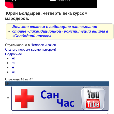
развития, системы организации научной
деятельности и критериев оценки результатов —
у них откуда? Да и не на то, как известно, их
Юрий Болдырев. Четверть века курсом
изначально ставили...
мародеров.
Так что иллюзии, пожалуйста, оставьте.
Эта моя статья о годовщине навязывания
Итак, будем ли праздновать четвертьвековой
стране «ликвидационной» Конституции вышла в
юбилей?
«Свободной прессе»
Опубликовано в
Человек и закон
Станьте первым комментатором!
Подробнее ...
Страница 18 из 47
Menu