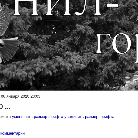
06 января 2020 20:03
 ...
рифта
уменьшить размер шрифта
увеличить размер шрифта
 комментарий