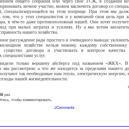
шением общего собрания или через своё ТСЖ, в создании ко
принимать личное участие, можем заключить договор со специ
й, специализирующейся на этом поприще. При этом мы долж
в том, что у этих специалистов и у компаний своя цель при 
ра, в чём-то даже противоположная нашей. Они хотят получи
ход при малых затратах и усилиях. Ну а мы хотим заплатит
справность нашего хозяйства.
нное рассуждение ради простого и очевидного вывода: уклонить
илищном хозяйстве нельзя никому, каждому собственнику
 существо договора и участвовать в контроле качества
 специалистами услуг.
видели только вершину айсберга под названием «ЖКХ». В
х мы рассмотрим: а что же находится за пределами нашего до
олучают так необходимые нам тепло, электрическую энергию, в
 отходы нашей жизнедеятельности.
66
раз
йтесь, чтобы комментировать.
JComments