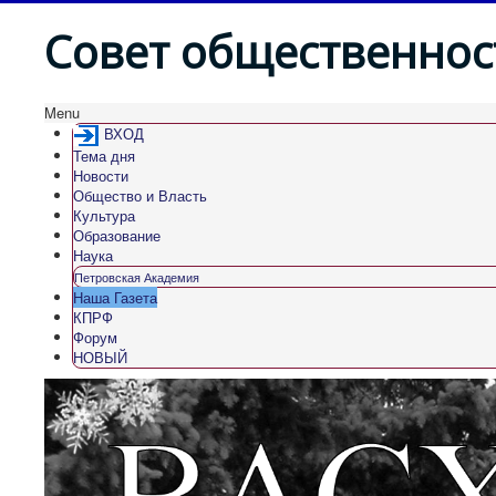
Совет общественнос
Menu
ВХОД
Тема дня
Новости
Общество и Власть
Культура
Образование
Наука
Петровская Академия
Наша Газета
КПРФ
Форум
НОВЫЙ