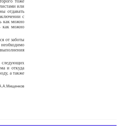
торого тоже
алистами или
ны отдавать
заключении с
ть как можно
ь как можно
ся от заботы
 необходимо
 выполнения
 следующих
ма и откуда
оду, а также
А.А.Мищенков