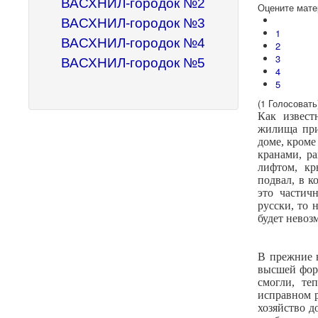
ВАСХНИЛ-городок №2
Оцените мате
ВАСХНИЛ-городок №3
1
ВАСХНИЛ-городок №4
2
3
ВАСХНИЛ-городок №5
4
5
(1 Голосовать
Как извест
жилища при
доме, кроме
кранами, р
лифтом, кр
подвал, в к
это частич
русски, то 
будет невоз
В прежние в
высшей фор
смогли, те
исправном р
хозяйство д