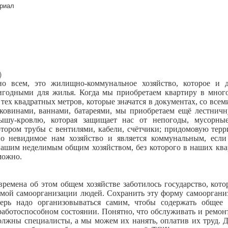
риал
)
но всем, это жилищно-коммунальное хозяйство, которое и 
годными для жилья. Когда мы приобретаем квартиру в мног
 тех квадратных метров, которые значатся в документах, со всем
аковинами, ваннами, батареями, мы приобретаем ещё лестничн
ышу-кровлю, которая защищает нас от непогоды, мусорны
отором трубы с вентилями, кабели, счётчики; придомовую тер
но невидимое нам хозяйство и является коммунальным, если 
нашим неделимым общим хозяйством, без которого в наших кв
можно.
ремена об этом общем хозяйстве заботилось государство, кото
мой самоорганизации людей. Сохранить эту форму самооргани
перь надо организовываться самим, чтобы содержать общее 
аботоспособном состоянии. Понятно, что обслуживать и ремон
олжны специалисты, а мы можем их нанять, оплатив их труд. 