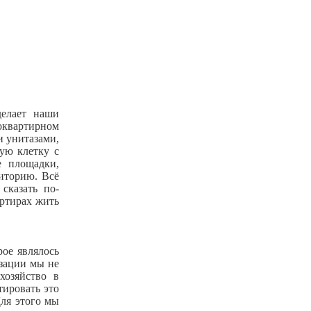
делает наши
оквартирном
и унитазами,
ую клетку с
е площадки,
риторию. Всё
сказать по-
артирах жить
рое являлось
зации мы не
хозяйство в
тировать это
Для этого мы