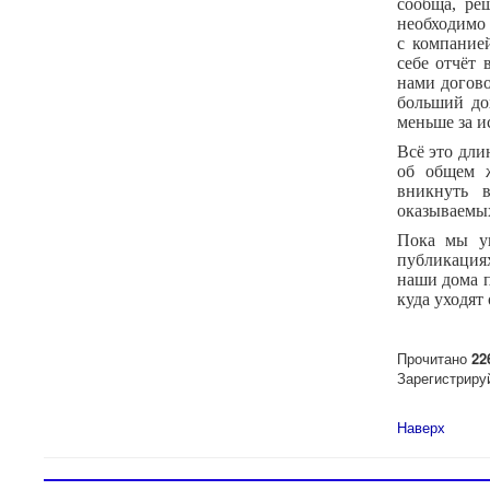
сообща, ре
необходимо 
с компание
себе отчёт 
нами догово
больший до
меньше за и
Всё это дли
об общем ж
вникнуть в
оказываемых
Пока мы у
публикация
наши дома п
куда уходят
Прочитано
22
Зарегистриру
Наверх