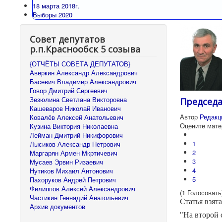
18 марта 2018г.
Выборы 2020
Совет депутатов
р.п.Краснообск 5 созыва
{ОТЧЁТЫ СОВЕТА ДЕПУТАТОВ}
Аверкин Александр Александрович
Басевич Владимир Александрович
Говор Дмитрий Сергеевич
Зезюлина Светлана Викторовна
Председа
Кашеваров Николай Иванович
Автор
Редакц
Ковалёв Алексей Анатольевич
Оцените мате
Кузина Виктория Николаевна
Лейман Дмитрий Никифорович
1
Лысиков Александр Петрович
2
Маргарян Армен Мкртичевич
3
Мусаев Эрвин Ризаевич
4
Нутиков Михаил Антонович
5
Пахоруков Андрей Петрович
Филиппов Алексей Александрович
(1 Голосовать
Частикин Геннадий Анатольевич
Статья взят
Архив документов
"На второй 