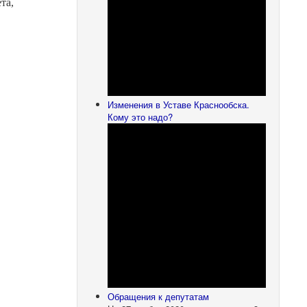
та,
Изменения в Уставе Краснообска.
Кому это надо?
Обращения к депутатам