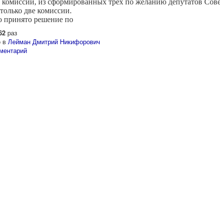
 комиссий, из сформированных трех по желанию депутатов Сове
только две комиссии.
о принято решение по
62
раз
 в
Лейман Дмитрий Никифорович
ментарий