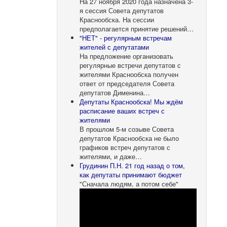
На 27 ноября 2020 года назначена 3-
я сессия Совета депутатов
Краснообска. На сессии
предполагается принятие решений…
"НЕТ" - регулярным встречам
жителей с депутатами
На предложение организовать
регулярные встречи депутатов с
жителями Краснообска получен
ответ от председателя Совета
депутатов Дименина…
Депутаты Краснообска! Мы ждём
расписание ваших встреч с
жителями
В прошлом 5-м созыве Совета
депутатов Краснообска не было
графиков встреч депутатов с
жителями, и даже…
Грудинин П.Н. 21 год назад о том,
как депутаты принимают бюджет
"Сначала людям, а потом себе"