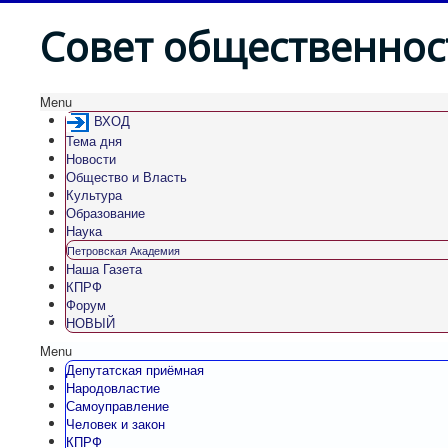
Совет общественнос
Menu
ВХОД
Тема дня
Новости
Общество и Власть
Культура
Образование
Наука
Петровская Академия
Наша Газета
КПРФ
Форум
НОВЫЙ
Menu
Депутатская приёмная
Народовластие
Самоуправление
Человек и закон
КПРФ