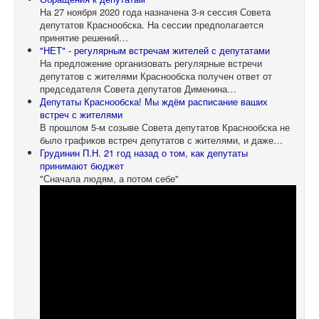
На 27 ноября 2020 года назначена 3-я сессия Совета
депутатов Краснообска. На сессии предполагается
принятие решений…
"НЕТ" - регулярным встречам жителей с депутатами
На предложение организовать регулярные встречи
депутатов с жителями Краснообска получен ответ от
председателя Совета депутатов Дименина…
Депутаты Краснообска! Мы ждём расписание ваших
встреч с жителями
В прошлом 5-м созыве Совета депутатов Краснообска не
было графиков встреч депутатов с жителями, и даже…
Грудинин П.Н. 21 год назад о том, как депутаты
принимают бюджет
"Сначала людям, а потом себе"