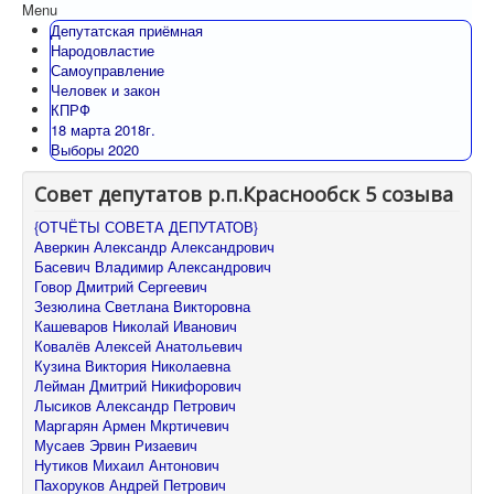
Menu
Депутатская приёмная
Народовластие
Самоуправление
Человек и закон
КПРФ
18 марта 2018г.
Выборы 2020
Совет депутатов р.п.Краснообск 5 созыва
{ОТЧЁТЫ СОВЕТА ДЕПУТАТОВ}
Аверкин Александр Александрович
Басевич Владимир Александрович
Говор Дмитрий Сергеевич
Зезюлина Светлана Викторовна
Кашеваров Николай Иванович
Ковалёв Алексей Анатольевич
Кузина Виктория Николаевна
Лейман Дмитрий Никифорович
Лысиков Александр Петрович
Маргарян Армен Мкртичевич
Мусаев Эрвин Ризаевич
Нутиков Михаил Антонович
Пахоруков Андрей Петрович