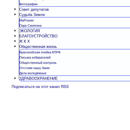
Фотографии
Совет депутатов
Судьба Земли
МаРгазин
Парк Синягина
ЭКОЛОГИЯ
БЛАГОУСТРОЙСТВО
Ж К Х
Общественная жизнь
Краснообская ячейка КПРФ
Письма избирателей
Общественный контроль
Отстоим нашу баню
Дела молодёжные
ЗДРАВООХРАНЕНИЕ
Подписаться на этот канал RSS