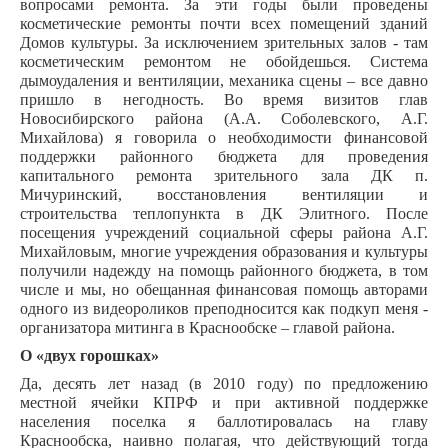
вопросами ремонта.
За эти годы были проведены
косметические ремонты почти всех помещений зданий
Домов культуры. За исключением зрительных залов - там
косметическим ремонтом не обойдешься. Система
дымоудаления и вентиляции, механика сцены – все давно
пришло в негодность. Во время визитов глав
Новосибирского района (А.А. Соболевского, А.Г.
Михайлова) я говорила о необходимости финансовой
поддержки районного бюджета для проведения
капитального ремонта зрительного зала ДК п.
Мичуринский, восстановления вентиляции и
строительства теплопункта в ДК Элитного. После
посещения учреждений социальной сферы района А.Г.
Михайловым, многие учреждения образования и культуры
получили надежду на помощь районного бюджета, в том
числе и мы, но обещанная финансовая помощь авторами
одного из видеороликов преподносится как подкуп меня -
организатора митинга в Краснообске – главой района.
О «двух горошках»
Да, десять лет назад (в 2010 году) по предложению
местной ячейки КПРФ и при активной поддержке
населения поселка я баллотировалась на главу
Краснообска, наивно полагая, что действующий тогда