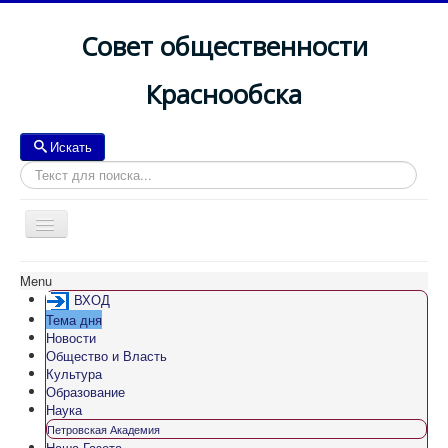
Совет общественности
Краснообска
Искать
Искать
Toggle
Navigation
Menu
ВХОД
Тема дня
Новости
Общество и Власть
Культура
Образование
Наука
Петровская Академия
Наша Газета