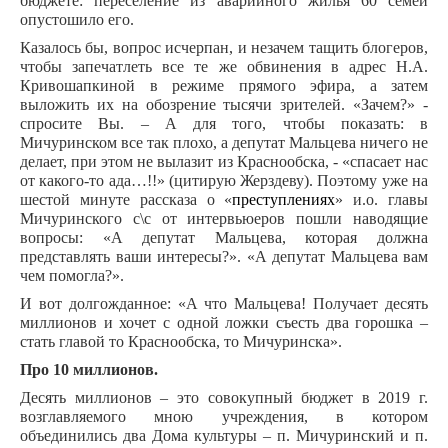
бюджете: переселение из аварийного жилья 60 семей
опустошило его.
Казалось бы, вопрос исчерпан, и незачем тащить блогеров,
чтобы запечатлеть все те же обвинения в адрес Н.А.
Кривошапкиной в режиме прямого эфира, а затем
выложить их на обозрение тысячи зрителей. «Зачем?» -
спросите Вы. – А для того, чтобы показать: в
Мичуринском все так плохо, а депутат Мальцева ничего не
делает, при этом не вылазит из Краснообска, - «спасает нас
от какого-то ада…!!» (цитирую Жерздеву). Поэтому уже на
шестой минуте рассказа о «
преступлениях
» и.о. главы
Мичуринского с\с от интервьюеров пошли наводящие
вопросы: «А депутат Мальцева, которая должна
представлять ваши интересы?». «А депутат Мальцева вам
чем помогла?».
И вот долгожданное: «А что Мальцева! Получает десять
миллионов и хочет с одной ложки съесть два горошка –
стать главой то Краснообска, то Мичуринска».
Про 10 миллионов.
Десять миллионов – это совокупный бюджет в 2019 г.
возглавляемого мною учреждения, в котором
объединились два Дома культуры – п. Мичуринский и п.