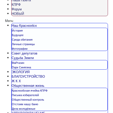
КПРФ
Форум
НОВЫЙ
Menu
Наш Краснообск
История
Будущее
Среда обитания
Личные страницы
Фотографии
Совет депутатов
Судьба Земли
МаРгазин
Парк Синягина
ЭКОЛОГИЯ
БЛАГОУСТРОЙСТВО
Ж К Х
Общественная жизнь
Краснообская ячейка КПРФ
Письма избирателей
Общественный контроль
Отстоим нашу баню
Дела молодёжные