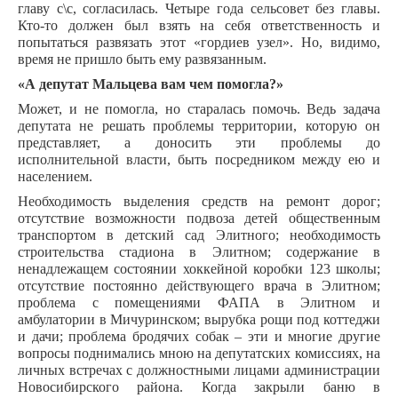
главу с\с, согласилась. Четыре года сельсовет без главы.
Кто-то должен был взять на себя ответственность и
попытаться развязать этот «гордиев узел». Но, видимо,
время не пришло быть ему развязанным.
«А депутат Мальцева вам чем помогла?»
Может, и не помогла, но старалась помочь. Ведь задача
депутата не решать проблемы территории, которую он
представляет, а доносить эти проблемы до
исполнительной власти, быть посредником между ею и
населением.
Необходимость выделения средств на ремонт дорог;
отсутствие возможности подвоза детей общественным
транспортом в детский сад Элитного; необходимость
строительства стадиона в Элитном; содержание в
ненадлежащем состоянии хоккейной коробки 123 школы;
отсутствие постоянно действующего врача в Элитном;
проблема с помещениями ФАПА в Элитном и
амбулатории в Мичуринском; вырубка рощи под коттеджи
и дачи; проблема бродячих собак – эти и многие другие
вопросы поднимались мною на депутатских комиссиях, на
личных встречах с должностными лицами администрации
Новосибирского района. Когда закрыли баню в