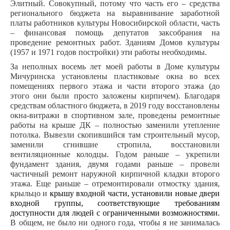
Элитный. Совокупный, потому что часть его – средства
регионального бюджета на выравнивание заработной
платы работников культуры Новосибирской области, часть
– финансовая помощь депутатов заксобрания на
проведение ремонтных работ. Зданиям Домов культуры
(1957 и 1971 годов постройки) эти работы необходимы.
За неполных восемь лет моей работы в Доме культуры
Мичуринска установлены пластиковые окна во всех
помещениях первого этажа и части второго этажа (до
этого они были просто заложены ки
р
пичем). Благодаря
средствам областного бюджета, в 2019 году восстановлены
окна-витражи в спортивном зале, проведены ремонтные
работы на крыше ДК – полностью заменили утепление
потолка. Вывезли скопившийся там строительный мусор,
заменили сгнившие стропила, восстановили
вентиляционные колодцы. Годом раньше – укрепили
фундамент здания, двумя годами раньше – провели
частичный ремонт наружной кирпичной кладки второго
этажа. Еще раньше – отремонтировали отмостку здания,
крыльцо и
крышу входной части, установили новые двери
входной группы, соответствующие требованиям
доступности для людей с ограниченными возможностями.
В общем, не было ни одного года, чтобы я не занималась