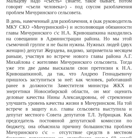
Мальцеву надо «съесть» (знаете, такое бывает, потом
говорят «съели человека») - под соусом разоблачения
проблем Мичуринского сельсовета.
В день, намеченный для разоблачения, я (как руководитель
МКУ СКО «Мичуринский») и исполняющая обязанности
главы Мичуринского с\с Н.А. Кривошапкина находились
на совещании в Администрации района. Но мы этой
съемочной группе и не были нужны. Нужных людей (двух
женщин) депутат Жерздева, видимо, заприметила месяцем
раньше
,
участвуя во встрече нового главы района А.Г.
Михайлова с жителями Мичуринского сельсовета. Тогда
уже эти две дамы высказали свои претензии к Н.А.
Кривошапкиной, да так, что Андрею Геннадьевичу
пришлось заступиться за неё: как человек, работавший
ранее в должности Заместителя министра ЖКХ и
энергетики Новосибирской области, он мог оценить
деловые качества Нины Александровны, её стремление
улучшить уровень качества жизни в Мичуринском. На той
встрече в защиту и.о. главы сельсовета выступила и
депутат местного Совета депутатов Т.Л. Зубрицкая. Как
председатель постоянной депутатской комиссии по
бюджету, она объяснила причину большинства проблем
Мичуринского с\с – отсутствие средств в местном