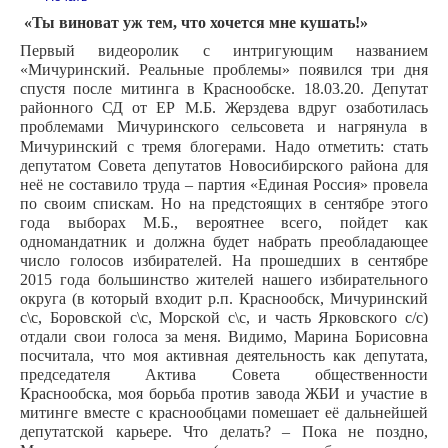
«Ты виноват уж тем, что хочется мне кушать!»
Первый видеоролик с интригующим названием
«Мичуринский. Реальные проблемы» появился три дня
спустя после митинга в Краснообске. 18.03.20. Депутат
районного СД от ЕР М.Б. Жерздева вдруг озаботилась
проблемами Мичуринского сельсовета и нагрянула в
Мичуринский с тремя блогерами.
Надо отметить: стать
депутатом Совета депутатов Новосибирского района для
неё не составило труда – партия «Единая Россия» провела
по своим спискам. Но на предстоящих в сентябре этого
года выборах М.Б., вероятнее всего, пойдет как
одномандатник и должна будет набрать преобладающее
число голосов избирателей. На прошедших в сентябре
2015 года большинство жителей нашего избирательного
округа (в который входит р.п. Краснообск, Мичуринский
с\с, Боровской с\с, Морской с\с, и часть Ярковского с/с)
отдали свои голоса за меня. Видимо, Марина Борисовна
посчитала, что моя активная деятельность как депутата,
председателя Актива Совета общественности
Краснообска, моя борьба против завода ЖБИ и участие в
митинге вместе с краснообцами помешает её дальнейшей
депутатской карьере. Что делать? – Пока не поздно,