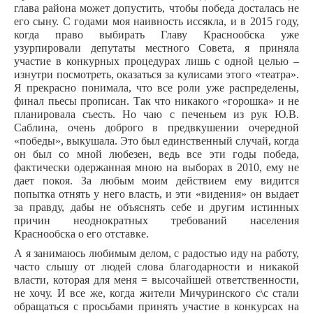
глава района может допустить, чтобы победа досталась не
его сыну. С годами моя наивность иссякла, и в 2015 году,
когда право выбирать Главу Краснообска уже
узурпировали депутаты местного Совета, я приняла
участие в конкурных процедурах лишь с одной целью –
изнутри посмотреть, оказаться за кулисами этого «театра».
Я прекрасно понимала, что все роли уже распределены,
финал пьесы прописан. Так что никакого «горошка» и не
планировала съесть. Но чаю с печеньем из рук Ю.В.
Саблина, очень доброго в предвкушении очередной
«победы», выкушала. Это был единственный случай, когда
он был со мной любезен, ведь все эти годы победа,
фактически одержанная мною на выборах в 2010, ему не
дает покоя. За любым моим действием ему видится
попытка отнять у него власть, и эти «видения» он выдает
за правду, дабы не объяснять себе и другим истинных
причин неоднократных требований населения
Краснообска о его отставке.
А я занимаюсь любимым делом, с радостью иду на работу,
часто слышу от людей слова благодарности и никакой
власти, которая для меня = высочайшей ответственности,
не хочу. И все же, когда жители Мичуринского с\с стали
обращаться с просьбами принять участие в конкурсах на