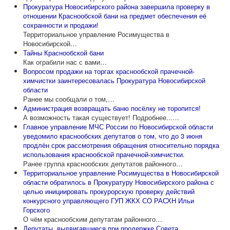
Прокуратура Новосибирского района завершила проверку в
отношении Краснообской бани на предмет обеспечения её
сохранности и продажи!
Территориальное управление Росимущества в
Новосибирской…
Тайны Краснообской бани
Как ограбили нас с вами…
Вопросом продажи на торгах краснообской прачечной-
химчистки заинтересовалась Прокуратура Новосибирской
области
Ранее мы сообщали о том,…
Администрация возвращать баню посёлку не торопится!
А возможность такая существует! Подробнее...…
Главное управление МЧС России по Новосибирской области
уведомило краснообских депутатов о том, что до 3 июня
продлён срок рассмотрения обращения относительно порядка
использования краснообской прачечной-химчистки.
Ранее группа краснообских депутатов районного…
Территориальное управление Росимущества в Новосибирской
области обратилось в Прокуратуру Новосибирского района с
целью инициировать прокурорскую проверку действий
конкурсного управляющего ГУП ЖКХ СО РАСХН Ильи
Горского
О чём краснообским депутатам районного…
Депутаты, выдвигавшиеся при продержке Совета