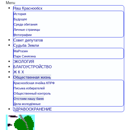
Menu
Наш Краснообск
История
Будущее
Среда обитания
Личные страницы
Фотографии
Совет депутатов
Судьба Земли
МаРгазин
Парк Синягина
ЭКОЛОГИЯ
БЛАГОУСТРОЙСТВО
Ж К Х
Общественная жизнь
Краснообская ячейка КПРФ
Письма избирателей
Общественный контроль
Отстоим нашу баню
Дела молодёжные
ЗДРАВООХРАНЕНИЕ