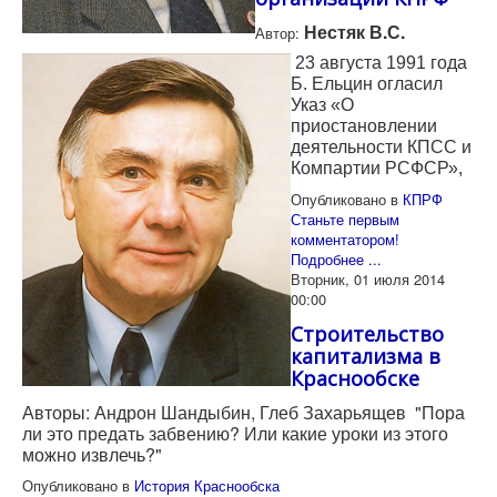
Нестяк В.С.
Автор:
23 августа 1991 года
Б. Ельцин огласил
Указ «О
приостановлении
деятельности КПСС и
Компартии РСФСР»,
Опубликовано в
КПРФ
Станьте первым
комментатором!
Подробнее ...
Вторник, 01 июля 2014
00:00
Строительство
капитализма в
Краснообске
Авторы: Андрон Шандыбин, Глеб Захарьящев "Пора
ли это предать забвению? Или какие уроки из этого
можно извлечь?"
Опубликовано в
История Краснообска