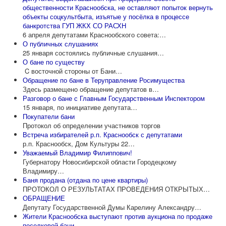
общественности Краснообска, не оставляют попыток вернуть
объекты соцкультбыта, изъятые у посёлка в процессе
банкротства ГУП ЖКХ СО РАСХН
6 апреля депутатами Краснообского совета:…
О публичных слушаниях
25 января состоялись публичные слушания…
О бане по существу
C восточной стороны от Бани…
Обращение по бане в Теруправление Росимущества
Здесь размещено обращение депутатов в…
Разговор о бане с Главным Государственным Инспектором
15 января, по инициативе депутата…
Покупатели бани
Протокол об определении участников торгов
Встреча избирателей р.п. Краснообск с депутатами
р.п. Краснообск, Дом Культуры 22…
Уважаемый Владимир Филиппович!
Губернатору Новосибирской области Городецкому
Владимиру…
Баня продана (отдана по цене квартиры)
ПРОТОКОЛ О РЕЗУЛЬТАТАХ ПРОВЕДЕНИЯ ОТКРЫТЫХ…
ОБРАЩЕНИЕ
Депутату Государственной Думы Карелину Александру…
Жители Краснообска выступают против аукциона по продаже
поселковой бани