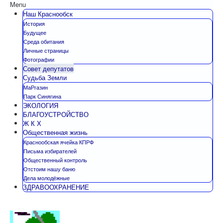
Menu
Наш Краснообск
История
Будущее
Среда обитания
Личные страницы
Фотографии
Совет депутатов
Судьба Земли
МаРгазин
Парк Синягина
ЭКОЛОГИЯ
БЛАГОУСТРОЙСТВО
Ж К Х
Общественная жизнь
Краснообская ячейка КПРФ
Письма избирателей
Общественный контроль
Отстоим нашу баню
Дела молодёжные
ЗДРАВООХРАНЕНИЕ