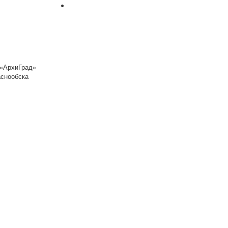
«АрхиГрад»
аснообска