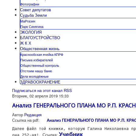
Фотографии
Совет депутатов
Судьба Земли
МаРгазин
Парк Синягина
ЭКОЛОГИЯ
БЛАГОУСТРОЙСТВО
Ж К Х
Общественная жизнь
Краснообская ячейка КПРФ
Письма избирателей
Общественный контроль
Отстоим нашу баню
Дела молодёжные
ЗДРАВООХРАНЕНИЕ
Подписаться на этот канал RSS
Вторник, 02 апреля 2019 15:33
Анализ ГЕНЕРАЛЬНОГО ПЛАНА МО Р.П. КРАС
Автор
Редакция
Ссылка на pdf:
Анализ ГЕНЕРАЛЬНОГО ПЛАНА МО Р.П. КР
Далее файл той книжки, которую Галина Николаевна пр
Учебник
. Ссылка:
она 252-ая!