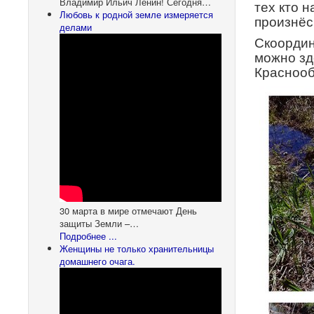
Владимир Ильич Ленин! Сегодня…
тех кто 
Любовь к родной земле измеряется
произнёс
делами
Скоордин
можно з
Краснооб
30 марта в мире отмечают День
защиты Земли –…
Подробнее ...
Женщины не только хранительницы
домашнего очага.