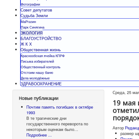
Фотографии
Совет депутатов
Судьба Земли
МаРгазин
Парк Синягина
ЭКОЛОГИЯ
БЛАГОУСТРОЙСТВО
Ж К Х
Общественная жизнь
Краснообская ячейка КПРФ
Письма избирателей
Общественный контроль
Отстоим нашу баню
Дела молодёжные
ЗДРАВООХРАНЕНИЕ
Среда, 25 мая
Новые публикации
19 мая
Почтим память погибших в октябре
отметил
1993
порядок
В те трагические дни
государственного переворота по
Автор
Редакц
некоторым оценкам было…
размер ш
Подробнее ...
Печать