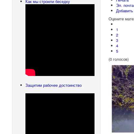
Как мы строили беседку
Эл. почта
Добавить
Оцените мате
1
2
3
4
5
(0 голосов)
Защитим рабочее достоинство