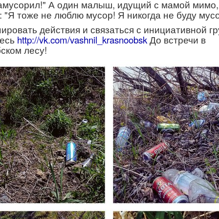
намусорил!" А один малыш, идущий с мамой мимо,
: "Я тоже не люблю мусор! Я никогда не буду мусо
ировать действия и связаться с инициативной г
десь
http://vk.com/vashnil_krasnoobsk
До встречи в
ском лесу!