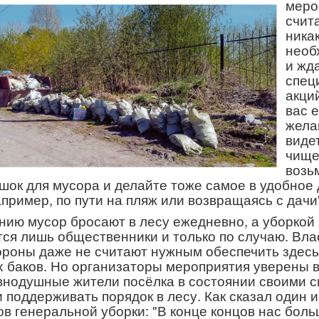
меро
счит
ника
необ
и жд
спец
акций
вас 
жела
виде
чище
возь
шок для мусора и делайте тоже самое в удобное 
апример, по пути на пляж или возвращаясь с дачи
нию мусор бросают в лесу ежедневно, а уборкой
ся лишь общественники и только по случаю. Вла
ороны даже не считают нужным обеспечить здес
 баков. Но организаторы мероприятия уверены в
внодушные жители посёлка в состоянии своими 
и поддерживать порядок в лесу. Как сказал один и
ов генеральной уборки: "В конце концов нас боль