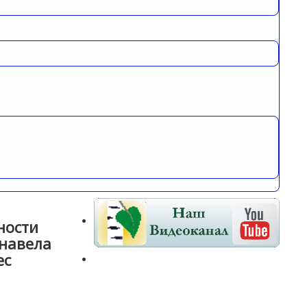
ности
 навела
ес