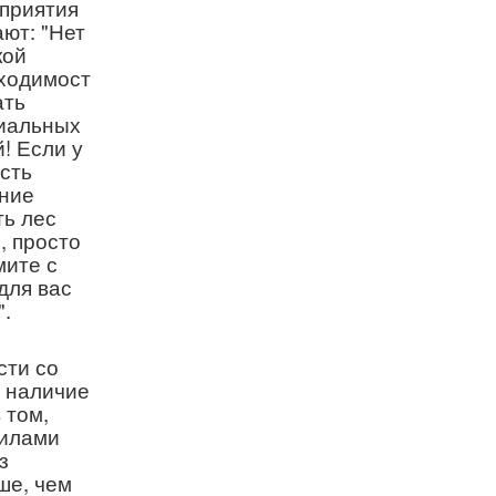
приятия
ают: "Нет
кой
ходимост
ать
иальных
! Если у
есть
ние
ть лес
, просто
мите с
для вас
".
сти со
ь наличие
 том,
силами
з
ше, чем