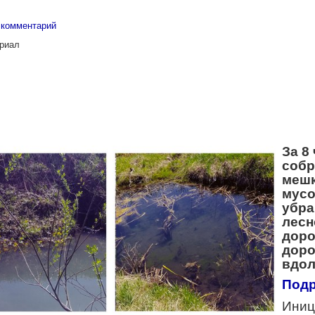
 комментарий
риал
За 8
собр
меш
мусо
убра
лесн
доро
доро
вдол
Под
Иниц