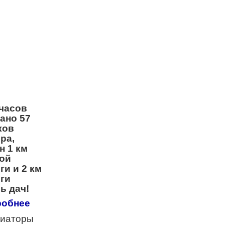
 часов
ано 57
ков
ра,
н 1 км
ой
ги и 2 км
ги
ь дач!
робнее
иаторы