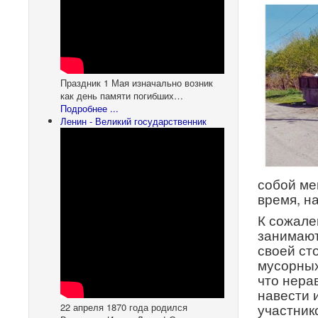
Праздник 1 Мая изначально возник
как день памяти погибших…
Подробнее ...
Ленин - Великий государственник
собой ме
время, н
К сожале
занимают
своей ст
мусорных
что нера
навести 
22 апреля 1870 года родился
участник