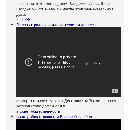
22 апреля 1870 года родился Владимир Ильич Ленин!
Сегодня мы отмечаем 154-летие этой знаменательной
даты.
в
КПРФ
Любовь к родной земле измеряется делами
30 марта в мире отмечают День защиты Земли – планеты,
которая стала домом для 8…
в
Совет общественности
Совету общественности Краснообска 20 лет.