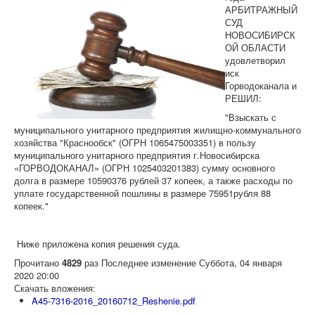
АРБИТРАЖНЫЙ
СУД
НОВОСИБИРСК
ОЙ ОБЛАСТИ
удовлетворил
иск
Горводоканала и
РЕШИЛ:
"Взыскать с
муниципального унитарного предприятия жилищно-коммунального
хозяйства "Краснообск" (ОГРН 1065475003351) в пользу
муниципального унитарного предприятия г.Новосибирска
«ГОРВОДОКАНАЛ» (ОГРН 1025403201383) сумму основного
долга в размере 10590376 рублей 37 копеек, а также расходы по
уплате государственной пошлины в размере 75951рубля 88
копеек."
Ниже приложена копия решения суда.
Прочитано
4829
раз
Последнее изменение Суббота, 04 января
2020 20:00
Скачать вложения:
A45-7316-2016_20160712_Reshenie.pdf