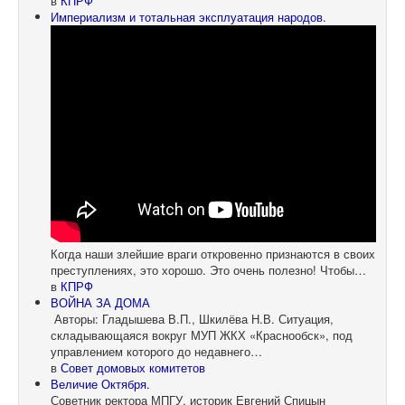
в
КПРФ
Империализм и тотальная эксплуатация народов.
Когда наши злейшие враги откровенно признаются в своих
преступлениях, это хорошо. Это очень полезно! Чтобы…
в
КПРФ
ВОЙНА ЗА ДОМА
Авторы: Гладышева В.П., Шкилёва Н.В. Ситуация,
складывающаяся вокруг МУП ЖКХ «Краснообск», под
управлением которого до недавнего…
в
Совет домовых комитетов
Величие Октября.
Советник ректора МПГУ, историк Евгений Спицын