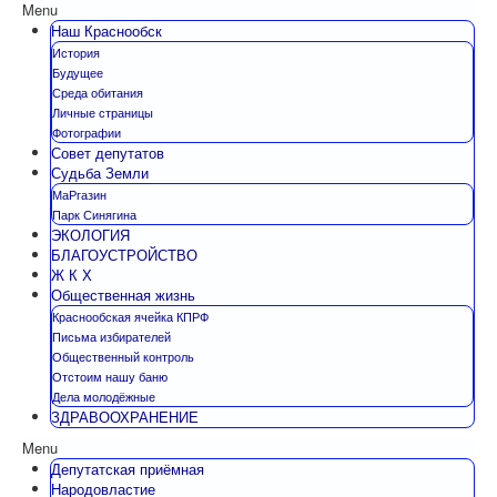
Menu
Наш Краснообск
История
Будущее
Среда обитания
Личные страницы
Фотографии
Совет депутатов
Судьба Земли
МаРгазин
Парк Синягина
ЭКОЛОГИЯ
БЛАГОУСТРОЙСТВО
Ж К Х
Общественная жизнь
Краснообская ячейка КПРФ
Письма избирателей
Общественный контроль
Отстоим нашу баню
Дела молодёжные
ЗДРАВООХРАНЕНИЕ
Menu
Депутатская приёмная
Народовластие