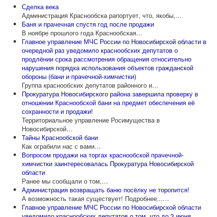
Сделка века
Администрация Краснообска рапортует, что, якобы,…
Баня и прачечная спустя год после продажи
В ноябре прошлого года Краснообская…
Главное управление МЧС России по Новосибирской области в
очередной раз уведомило краснообских депутатов о
продлёнии срока рассмотрения обращения относительно
нарушения порядка использования объектов гражданской
обороны (бани и прачечной-химчистки)
Группа краснообских депутатов районного и…
Прокуратура Новосибирского района завершила проверку в
отношении Краснообской бани на предмет обеспечения её
сохранности и продажи!
Территориальное управление Росимущества в
Новосибирской…
Тайны Краснообской бани
Как ограбили нас с вами…
Вопросом продажи на торгах краснообской прачечной-
химчистки заинтересовалась Прокуратура Новосибирской
области
Ранее мы сообщали о том,…
Администрация возвращать баню посёлку не торопится!
А возможность такая существует! Подробнее...…
Главное управление МЧС России по Новосибирской области
уведомило краснообских депутатов о том, что до 3 июня