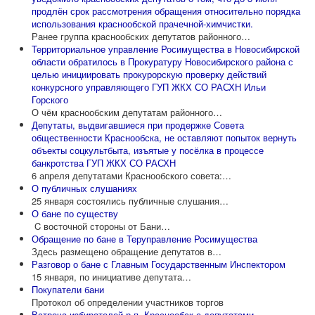
продлён срок рассмотрения обращения относительно порядка
использования краснообской прачечной-химчистки.
Ранее группа краснообских депутатов районного…
Территориальное управление Росимущества в Новосибирской
области обратилось в Прокуратуру Новосибирского района с
целью инициировать прокурорскую проверку действий
конкурсного управляющего ГУП ЖКХ СО РАСХН Ильи
Горского
О чём краснообским депутатам районного…
Депутаты, выдвигавшиеся при продержке Совета
общественности Краснообска, не оставляют попыток вернуть
объекты соцкультбыта, изъятые у посёлка в процессе
банкротства ГУП ЖКХ СО РАСХН
6 апреля депутатами Краснообского совета:…
О публичных слушаниях
25 января состоялись публичные слушания…
О бане по существу
C восточной стороны от Бани…
Обращение по бане в Теруправление Росимущества
Здесь размещено обращение депутатов в…
Разговор о бане с Главным Государственным Инспектором
15 января, по инициативе депутата…
Покупатели бани
Протокол об определении участников торгов
Встреча избирателей р.п. Краснообск с депутатами