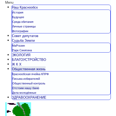
Menu
Наш Краснообск
История
Будущее
Среда обитания
Личные страницы
Фотографии
Совет депутатов
Судьба Земли
МаРгазин
Парк Синягина
ЭКОЛОГИЯ
БЛАГОУСТРОЙСТВО
Ж К Х
Общественная жизнь
Краснообская ячейка КПРФ
Письма избирателей
Общественный контроль
Отстоим нашу баню
Дела молодёжные
ЗДРАВООХРАНЕНИЕ